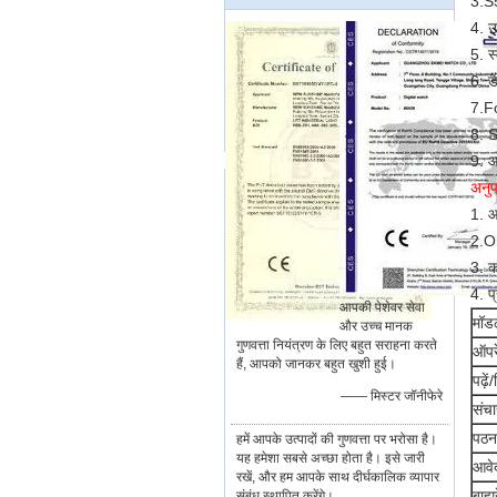
3.S5
4. उ
5. स
6. डे
7.Fo
8. S
9. आ
अनुप
1. आ
2.On
3. क
4. प
आपकी पेशेवर सेवा
मॉड
और उच्च मानक
गुणवत्ता नियंत्रण के लिए बहुत सराहना करते
ऑपरे
हैं, आपको जानकर बहुत खुशी हुई।
पढ़े
—— मिस्टर जॉनीफेरे
संचा
पठन 
हमें आपके उत्पादों की गुणवत्ता पर भरोसा है।
यह हमेशा सबसे अच्छा होता है। इसे जारी
आवे
रखें, और हम आपके साथ दीर्घकालिक व्यापार
बाह्
संबंध स्थापित करेंगे।