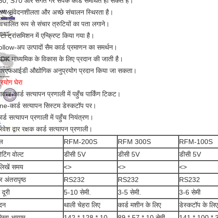
0, S70 और संगत गैर संपर्क कार्ड समर्थित हो सकते हैं।
च्च संवेदनशीलता और अच्छे संचालन स्थिरता है।
्वचालित रूप से संचार त्रुटियों का पता लगाने।
टा ट्रांसमिशन में एन्क्रिप्ट किया गया है।
llow-अप उत्पादों सैम कार्ड प्रमाणन का समर्थन।
DK माध्यमिक के विकास के लिए प्रदान की जाती है।
रएफआईडी औद्योगिक अनुप्रयोग प्रदान किया जा सकता।
्रयोग घेरा
वास कार्ड सत्यापन प्रणाली में पहुँच पार्किंग टिकट।
e-कार्ड सत्यापन सिस्टम डेस्कटॉप पर।
ार्ड सत्यापन प्रणाली में पहुँच नियंत्रण।
्रवेश द्वार रक्षक कार्ड सत्यापन प्रणाली।
ल
RFM-200S
RFM 300S
RFM-100S
टिंग वोल्ट
डीसी 5V
डीसी 5V
डीसी 5V
ं/लिखें समय
<>
<>
<>
र अंतरापृष्ठ
RS232
RS232
RS232
दूरी
5-10 सेमी.
3-5 सेमी.
3-6 सेमी
दन
थाली चेहरा लिए
कार्ड मशीन के लिए
डेस्कटॉप के लिए
यरेखा आयाम
142 * 128 * 10
89 * 57 * 10 सेमी
141 * 100 * 3