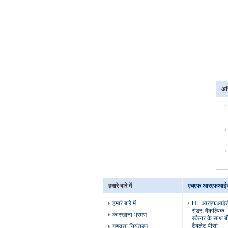
अध
हमारे बारे में
एचएफ आरएफआईडी
हमारे बारे में
HF आरएफआईडी र
रीडर, वैकल्पिक 
कारखाना भ्रमण
स्कैनर के साथ ब
टैबलेट पीसी
गुणवत्ता नियंत्रण