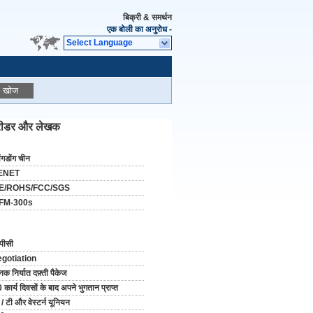
बिक्री & समर्थन
एक बोली का अनुरोध
-
Select Language
खोज
ड रीडर और लेखक
वांगडोंग चीन
ENET
E/ROHS/FCC/SGS
FM-300s
पीसी
egotiation
नक निर्यात दफ़्ती पैकेज
 कार्य दिवसों के बाद अपने भुगतान प्राप्त
 / टी और वेस्टर्न यूनियन