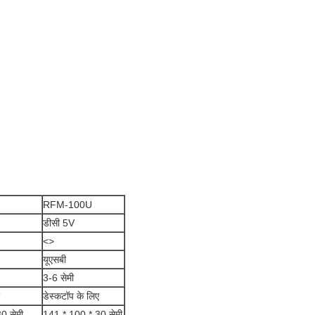
RFM-100U
डीसी 5V
<>
यूएसबी
3-6 सेमी
डेस्कटॉप के लिए
0 सेमी
141 * 100 * 30 सेमी