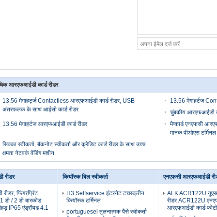
िक आरएफआईडी कार्ड रीडर
13.56 मेगाहर्ट्ज Contactless आरएफआईडी कार्ड रीडर, USB
13.56 मेगाहर्टज Co
अंतरफलक के साथ आईसी कार्ड रीडर
चुंबकीय आरएफआईडी का
13.56 मेगाहर्टज आरएफआईडी कार्ड रीडर
मैग्कार्ड एनएफसी आरएफ
मानक पीओएस टर्मिनल
सिक्का स्वीकर्ता, बैंकनोट स्वीकर्ता और क्रेडिट कार्ड रीडर के साथ उच्च
क्षमता नेटवर्क वेंडिंग मशीन
 रीडर
कियॉस्क बिल स्वीकर्ता
एनएफसी आरएफआईडी री
ीडर, फिंगरप्रिंट
H3 Selfservice इंटरनेट टचस्क्रीन
ALK ACR122U यूएस
-1 डी / 2 डी बारकोड
कियॉस्क टर्मिनल
रीडर ACR122U एनए
ीहड़ IP65 एंड्रॉयड 4.1
आरएफआईडी कार्ड फोट
portuguesel तुलनात्मक पैसे स्वीकर्ता