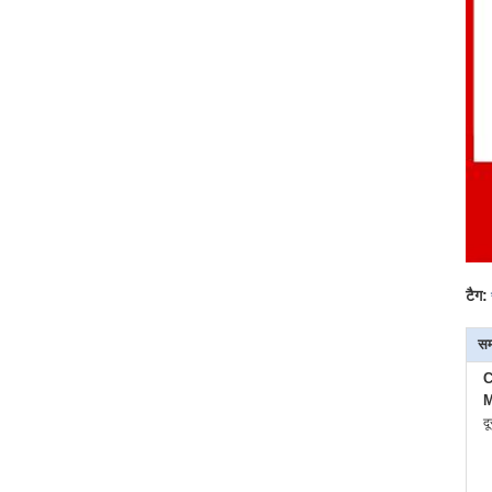
टैग:
सम
C
M
द