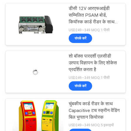
डीसी 12V आरएफआईडी
सम्मिलित PSAM बोर्ड,
आरएफआईडी कार्ड
कियॉस्क कार्ड रीडर के साथ
चुंबकीय कार्ड पाठक
USD249~349 MOQ:1 पीसी
डिस्पेंसर
संपर्क करें
शो बॉक्स पारदर्शी एलसीडी
उत्पाद विज्ञापन के लिए शोकेस
प्रदर्शित करता है
USD249~349 MOQ:1 पीसी
संपर्क करें
चुंबकीय कार्ड डिस्पेंसर
चुंबकीय कार्ड रीडर के साथ
Capacitive टच स्क्रीन वेंडिंग
बिल भुगतान कियोस्क
USD249~349 MOQ:5 इकाइयों