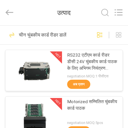
चालित
कार्ड
रीडर
उत्पाद
आपूर्तिकर्ता.
Copyright
©
2022
motorizedcardreader.com.
घर
All
Rights
चीन चुंबकीय कार्ड रीडर डालें
Reserved.
मोटर चालित कार्ड रीडर
उत्पादों
HOT
RS232 एटीएम कार्ड रीडर
डीसी 24V चुंबकीय कार्ड पाठक
हमारे
के लिए अभिगम नियंत्रण
टर्मिनल, सम्मिलित करें
बारे
negotiation MOQ:1 पीसीएस
अब प्रश्न
में
HOT
Motorized सम्मिलित चुंबकीय
कारखाना
डिप कार्ड रीडर
कार्ड पाठक
भ्रमण
negotiation MOQ:5pcs