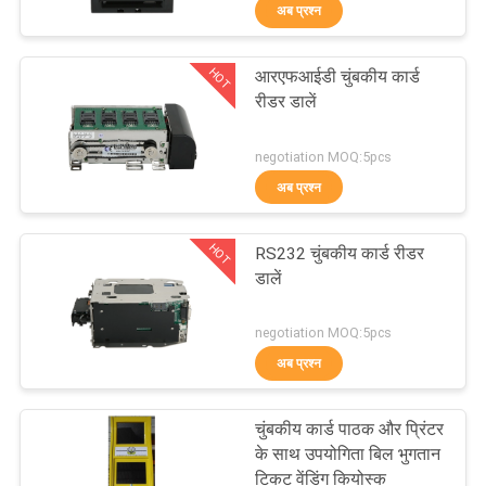
अब प्रश्न
गुणवत्ता
नियंत्रण
HOT
आरएफआईडी चुंबकीय कार्ड
रीडर डालें
संपर्क
आरएफआईडी कार्ड रीडर
negotiation MOQ:5pcs
करें
अब प्रश्न
एक
HOT
RS232 चुंबकीय कार्ड रीडर
उद्धरण
डालें
की
negotiation MOQ:5pcs
विनती
अब प्रश्न
चुंबकीय कार्ड रीडर डालें
करे
चुंबकीय कार्ड पाठक और प्रिंटर
के साथ उपयोगिता बिल भुगतान
टिकट वेंडिंग कियोस्क