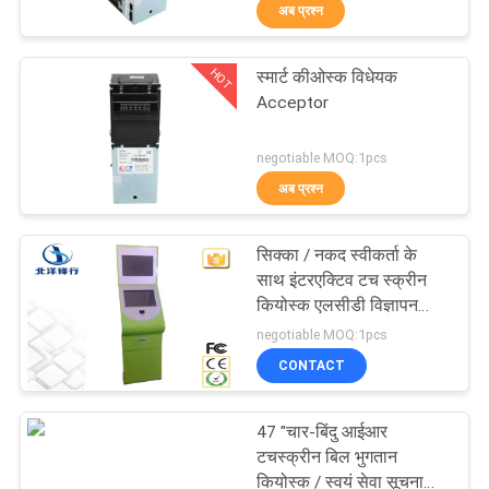
अब प्रश्न
गुणवत्ता
नियंत्रण
HOT
स्मार्ट कीओस्क विधेयक
90
Acceptor
संपर्क
आरएफआईडी कार्ड रीडर
negotiable MOQ:1pcs
करें
अब प्रश्न
एक
सिक्का / नकद स्वीकर्ता के
उद्धरण
साथ इंटरएक्टिव टच स्क्रीन
कियोस्क एलसीडी विज्ञापन
की
40
प्लेयर
negotiable MOQ:1pcs
विनती
CONTACT
चुंबकीय कार्ड रीडर डालें
करे
47 "चार-बिंदु आईआर
टचस्क्रीन बिल भुगतान
साइटमैप
कियोस्क / स्वयं सेवा सूचना