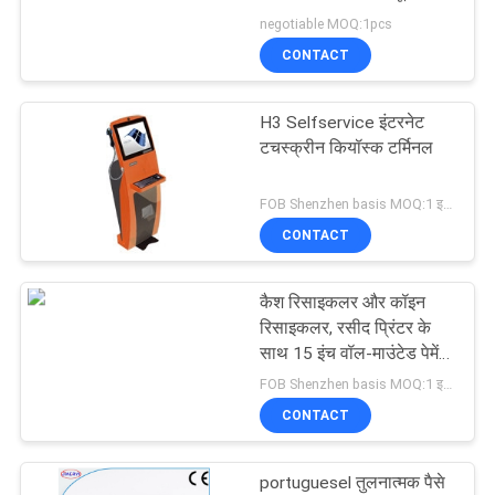
कियोस्क
negotiable MOQ:1pcs
PRIVACY
CONTACT
65
POLICY
H3 Selfservice इंटरनेट
एटीएम कार्ड रीडर
टचस्क्रीन कियॉस्क टर्मिनल
FOB Shenzhen basis MOQ:1 इकाई
CONTACT
कैश रिसाइकलर और कॉइन
52
रिसाइकलर, रसीद प्रिंटर के
साथ 15 इंच वॉल-माउंटेड पेमेंट
कियोस्क कार्ड रीडर
कियोस्क
FOB Shenzhen basis MOQ:1 इकाई
CONTACT
portuguesel तुलनात्मक पैसे