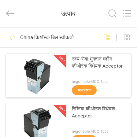
China
Card
Reader
उत्पाद
Online
Market.
All
Rights
घर
Reserved.
59
China कियॉस्क बिल स्वीकर्ता
मोटर चालित कार्ड रीडर
उत्पादों
HOT
स्वयं-सेवा भुगतान मशीन
कीओस्क विधेयक Acceptor
हमारे
बारे
negotiable MOQ:1pcs
अब प्रश्न
में
43
HOT
रिव्निया कीओस्क विधेयक
कारखाना
डिप कार्ड रीडर
Acceptor
भ्रमण
negotiable MOQ:1pcs