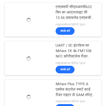
एनएक्सपी सीएलआरसी632
81
चिप का अल्ट्रालाइट सी
आरएफआईडी कार्ड
13.56 एमएचजेड एनएफसी
संपर्क रहित स्मार्ट कार्ड रीडर
negotiation MOQ:1pcs
डिस्पेंसर
संपर्क करें
UART / IIC इंटरफ़ेस का
Mifare 1K 4k FM1108
NFC कॉन्टैक्टलेस रीडर
44
मॉड्यूल
negotiation MOQ:1pcs
संपर्क करें
चुंबकीय कार्ड डिस्पेंसर
Mifare Plus TYPE A
एक्सेस कंट्रोल स्मार्ट कार्ड
रीडर राइटर दो SAM सॉल्ट्स
के साथ
negotiation MOQ:1pcs