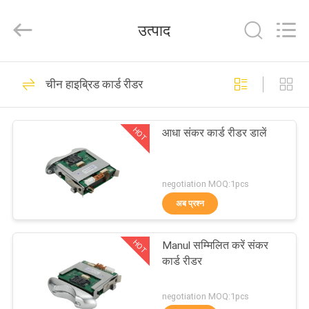
चालित
कार्ड
रीडर
उत्पाद
आपूर्तिकर्ता.
Copyright
©
2022
motorizedcardreader.com.
घर
55
All
Rights
चीन हाइब्रिड कार्ड रीडर
Reserved.
मोटर चालित कार्ड रीडर
उत्पादों
HOT
आधा संकर कार्ड रीडर डालें
हमारे
बारे
negotiation MOQ:1pcs
अब प्रश्न
में
40
HOT
Manul सम्मिलित करें संकर
कारखाना
डिप कार्ड रीडर
कार्ड रीडर
भ्रमण
negotiation MOQ:1pcs