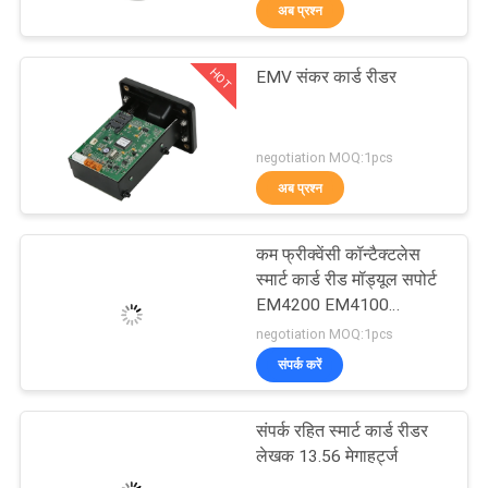
अब प्रश्न
गुणवत्ता
नियंत्रण
HOT
EMV संकर कार्ड रीडर
86
संपर्क
आरएफआईडी कार्ड रीडर
negotiation MOQ:1pcs
करें
अब प्रश्न
एक
कम फ्रीक्वेंसी कॉन्टैक्टलेस
उद्धरण
स्मार्ट कार्ड रीड मॉड्यूल सपोर्ट
EM4200 EM4100
की
36
TK4100 UART
negotiation MOQ:1pcs
विनती
संपर्क करें
चुंबकीय कार्ड रीडर डालें
करे
संपर्क रहित स्मार्ट कार्ड रीडर
लेखक 13.56 मेगाहर्ट्ज