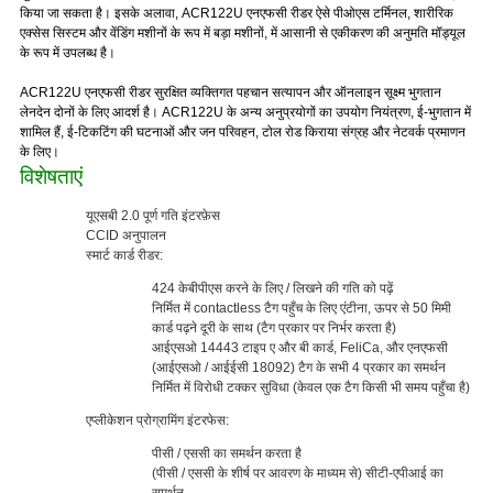
किया जा सकता है।
इसके अलावा, ACR122U एनएफसी रीडर ऐसे पीओएस टर्मिनल, शारीरिक
एक्सेस सिस्टम और वेंडिंग मशीनों के रूप में बड़ा मशीनों, में आसानी से एकीकरण की अनुमति मॉड्यूल
के रूप में उपलब्ध है।
ACR122U एनएफसी रीडर सुरक्षित व्यक्तिगत पहचान सत्यापन और ऑनलाइन सूक्ष्म भुगतान
लेनदेन दोनों के लिए आदर्श है।
ACR122U के अन्य अनुप्रयोगों का उपयोग नियंत्रण, ई-भुगतान में
शामिल हैं, ई-टिकटिंग की घटनाओं और जन परिवहन, टोल रोड किराया संग्रह और नेटवर्क प्रमाणन
के लिए।
विशेषताएं
यूएसबी 2.0 पूर्ण गति इंटरफ़ेस
CCID अनुपालन
स्मार्ट कार्ड रीडर:
424 केबीपीएस करने के लिए / लिखने की गति को पढ़ें
निर्मित में contactless टैग पहुँच के लिए एंटीना, ऊपर से 50 मिमी
कार्ड पढ़ने दूरी के साथ (टैग प्रकार पर निर्भर करता है)
आईएसओ 14443 टाइप ए और बी कार्ड, FeliCa, और एनएफसी
(आईएसओ / आईईसी 18092) टैग के सभी 4 प्रकार का समर्थन
निर्मित में विरोधी टक्कर सुविधा (केवल एक टैग किसी भी समय पहुँचा है)
एप्लीकेशन प्रोग्रामिंग इंटरफेस:
पीसी / एससी का समर्थन करता है
(पीसी / एससी के शीर्ष पर आवरण के माध्यम से) सीटी-एपीआई का