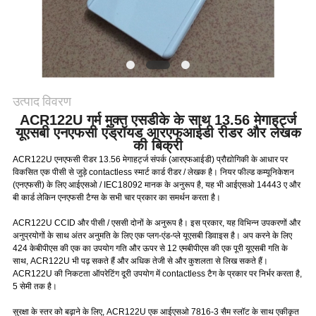
PRIVACY
POLICY
उत्पाद विवरण
ACR122U गर्म मुक्त एसडीके के साथ 13.56 मेगाहर्ट्ज
यूएसबी एनएफसी एंड्रॉयड आरएफआईडी रीडर और लेखक
की बिक्री
ACR122U एनएफसी रीडर
13.56 मेगाहर्ट्ज संपर्क (आरएफआईडी) प्रौद्योगिकी के आधार पर
विकसित
एक पीसी से जुड़े contactless स्मार्ट कार्ड रीडर / लेखक
है।
नियर फील्ड कम्यूनिकेशन
(एनएफसी) के लिए आईएसओ / IEC18092 मानक के अनुरूप है, यह भी आईएसओ 14443 ए और
बी कार्ड लेकिन एनएफसी टैग्स के सभी चार प्रकार का समर्थन करता है।
ACR122U CCID और पीसी / एससी दोनों के अनुरूप है।
इस प्रकार, यह विभिन्न उपकरणों और
अनुप्रयोगों के साथ अंतर अनुमति के लिए एक प्लग-एंड-प्ले यूएसबी डिवाइस है।
अप करने के लिए
424 केबीपीएस की एक का उपयोग गति और ऊपर से 12 एमबीपीएस की एक पूरी यूएसबी गति के
साथ, ACR122U भी पढ़ सकते हैं और अधिक तेजी से और कुशलता से लिख सकते हैं।
ACR122U की निकटता ऑपरेटिंग दूरी उपयोग में contactless टैग के प्रकार पर निर्भर करता है,
5 सेमी तक है।
सुरक्षा के स्तर को बढ़ाने के लिए, ACR122U एक आईएसओ 7816-3 सैम स्लॉट के साथ एकीकृत