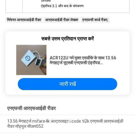
लिनक्स
एंड्रॉयड 3.1 और बाद के संस्करण
मिफेयर आरएफआईडी रीडर
आरएफआईडी रीडर लेखक
एनएफसी कार्ड रीडर;
सबसे उत्तम प्रतिदान प्राप्त करें
ACR122U गर्म मुक्त एसडीके के साथ 13.56
मेगाहर्ट्ज यूएसबी एनएफसी एंड्रॉयड
आरएफआईडी रीडर और लेखक की बिक्री
जारी रखें
एनएफसी आरएफआईडी रीडर
13.56 मेगाहर्ट्ज mifare4k अल्ट्रालाइट i.code ti2k एनएफसी आरएफआईडी
रीडर मॉड्यूल सीआर052