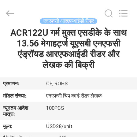
China
Card
Reader
Online
Market.
एनएफसी आरएफआईडी रीडर
All
Rights
ACR122U गर्म मुक्त एसडीके के साथ
घर
Reserved.
13.56 मेगाहर्ट्ज यूएसबी एनएफसी
उत्पादों
एंड्रॉयड आरएफआईडी रीडर और
लेखक की बिक्री
हमारे
बारे
प्रमाणन:
CE, ROHS
में
मॉडल संख्या:
एनएफसी चिप कार्ड रीडर लेखक
न्यूनतम आदेश
100PCS
कारखाना
मात्रा:
भ्रमण
मूल्य:
USD28/unit