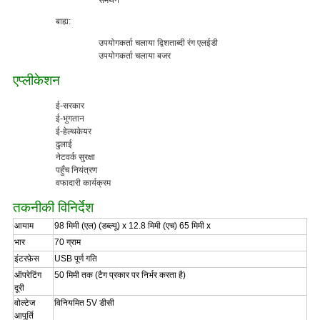
समर्थन
बाह्य:
उपयोगकर्ता चलाया द्विशताब्दी रंग एलईडी
उपयोगकर्ता चलाया बजर
एप्लीकेशन
ई-सरकार
ई-भुगतान
ई-हेल्थकेयर
ढुलाई
नेटवर्क सुरक्षा
पहुँच नियंत्रण
वफादारी कार्यक्रम
तकनीकी विनिर्देश
आयाम
98 मिमी (एल) (डब्ल्यू) x 12.8 मिमी (एच) 65 मिमी x
भार
70 ग्राम
इंटरफ़ेस
USB पूर्ण गति
ऑपरेटिंग
50 मिमी तक (टैग प्रकार पर निर्भर करता है)
दूरी
वोल्टेज
विनियमित 5V डीसी
आपूर्ति