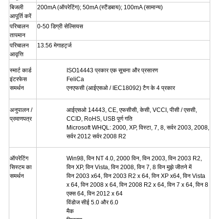
बिजली
200mA (ऑपरेटिंग);
50mA (स्टैंडबाय);
100mA (सामान्य)
आपूर्ति करें
परिचालन
0-50 डिग्री सेल्सियस
तापमान
परिचालन
13.56 मेगाहर्ट्ज
आवृत्ति
स्मार्ट कार्ड
ISO14443 प्रकार एक सूचना और प्रसारण
इंटरफेस
FeliCa
समर्थन
एनएफसी (आईएसओ / IEC18092) टैग के 4 प्रकार
अनुपालन /
आईएसओ 14443, CE, एफसीसी, केसी, VCCI, पीसी / एससी,
प्रमाणपत्र
CCID, RoHS, USB पूर्ण गति
Microsoft WHQL: 2000, XP, विस्टा, 7, 8, सर्वर 2003, 2008,
सर्वर 2012 सर्वर 2008 R2
ऑपरेटिंग
Win98, विन NT 4.0, 2000 विन, विन 2003, विन 2003 R2,
सिस्टम का
विन XP, विन Vista, विन 2008, विन 7, 8 विन मुझे जीतने में
समर्थन
विन 2003 x64, विन 2003 R2 x 64, विन XP x64, विन Vista
x 64, विन 2008 x 64, विन 2008 R2 x 64, विन 7 x 64, विन 8
एक्स 64, विन 2012 x 64
विंडोज सीई 5.0 और 6.0
मैक