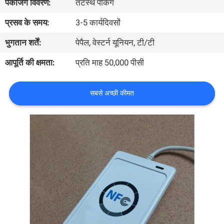
पैकेजिंग विवरण:
तटस्थ पैकिंग
गुणवत्ता
प्रसव के समय:
3-5 कार्यदिवसों
नियंत्रण
भुगतान शर्तें:
पेपैल, वेस्टर्न यूनियन, टी/टी
संपर्क
आपूर्ति की क्षमता:
प्रति माह 50,000 पीसी
करें
सबसे अच्छी कीमत
एक
उद्धरण
की
विनती
करे
साइटमैप