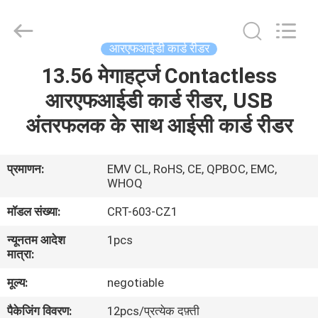
China
Card
Reader
Online
Market.
आरएफआईडी कार्ड रीडर
All
Rights
13.56 मेगाहर्ट्ज Contactless
घर
Reserved.
आरएफआईडी कार्ड रीडर, USB
उत्पादों
अंतरफलक के साथ आईसी कार्ड रीडर
हमारे
प्रमाणन:
EMV CL, RoHS, CE, QPBOC, EMC,
WHOQ
बारे
मॉडल संख्या:
CRT-603-CZ1
में
न्यूनतम आदेश
1pcs
मात्रा:
कारखाना
मूल्य:
negotiable
भ्रमण
पैकेजिंग विवरण:
12pcs/प्रत्येक दफ़्ती