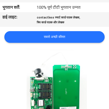
गुणवत्ता
भुगतान शर्तें:
100% पूर्ण टीटी भुगतान उन्नत
नियंत्रण
हाई लाइट:
,
contactless स्मार्ट कार्ड पाठक लेखक
चिप कार्ड पाठक और लेखक
संपर्क
करें
सबसे अच्छी कीमत
एक
उद्धरण
की
विनती
करे
साइटमैप