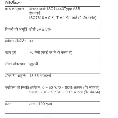
निर्दिष्टीकरण:
कार्ड के प्रकार
आरएफ कार्ड: ISO14443Type A&B
सैम कार्ड:
ISO7816 = 0 टी, T = 1 सैम कार्ड (2 सैम स्लॉट)
बिजली की आपूर्ति
डीसी 5V ± 5%
वर्तमान ऑपरेटिंग
<>
पठन दूरी
70 मिमी (कार्ड पर निर्भर करता है)
संचार अंतरापृष्ठ
यूएसबी
ऑपरेटिंग आवृत्ति
13.56 मेगाहर्ट्ज
पर्यावरण की स्थिति
आपरेशन: 0 ~ 50 ℃/0 ~ 90% आरएच (गैर संघनक)
भंडारण: -10 ~ 75℃/0 ~ 90% आरएच (गैर संघनक)
वजन
लगभग 100 ग्राम