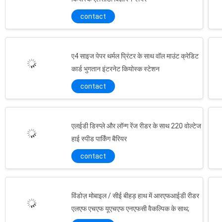
contact
ए4 साइज पेपर थर्मल प्रिंटर के साथ वॉल माउंट क्रेडिट
कार्ड भुगतान इंटरनेट कियोस्क स्टेशन
contact
एलईडी डिस्प्ले और लॉन्ग रेंज रीडर के साथ 220 वोल्टेज
हाई स्पीड पार्किंग बैरियर
contact
विंडोज़ मोबाइल / सीई बीहड़ हाथ में आरएफआईडी रीडर
पहुँच नियंत्रण डुबकी आरएफ कार्ड रीडर EMV CPU कार्ड रीडर PSAM बोर्ड, के साथ
एलएफ एचएफ यूएचएफ एनएफसी वैकल्पिक के साथ;
स्व रिचार्ज दीवार कियॉस्क, डुबकी कार्ड रीडर 3 जी वायरलेस दूरसंचार टर्मिनल घुड़सवार