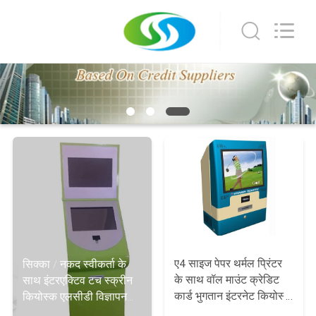
China
Card
Reader
Online
Market.
All
Rights
घर
Reserved.
उत्पादों
हमारे
बारे
में
कारखाना
ए4 साइज पेपर थर्मल प्रिंटर
सिक्का / नकद स्वीकर्ता के
के साथ वॉल माउंट क्रेडिट
साथ इंटरएक्टिव टच स्क्रीन
भ्रमण
कार्ड भुगतान इंटरनेट कियोस्क
कियोस्क एलसीडी विज्ञापन
स्टेशन
प्लेयर