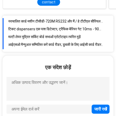
contact
009-0013915 एनसीआर कार्ड रीडर, डुबकी डब्ल्यू / नाक टी 1/2 5877 P77 6622 लॉबी एटीएम मशीन
बाड़ शाखा के साथ गरम डूबा जस्ती स्वत: बूम गेट्स हैवी ड्यूटी
स्वचालित कार्ड मशीन टीसीडी-720M RS232 और मैं / हे टीटीएल सीरियल इंटरफ़ेस
टिकट dispensers एक पाश डिटेक्टर, ट्रैफिक बैरियर गेट 10ms - 90MS
मल्टी लेयर मुद्रित सर्किट बोर्ड सभाओं प्रोटोटाइप त्वरित मुड़ें
आईएसओ मैन्युअल सम्मिलित करें कार्ड रीडर, डुबकी के लिए आईसी कार्ड रीडर / आरएफआईडी कार्ड
मैन्युअल सम्मिलन डुबकी कार्ड रीडर के साथ कार्ड समारोह कुंडी, आईसी स्मार्ट कार्ड पाठक
RS232 अंतरफलक के साथ हाइब्रिड डुबकी कार्ड रीडर
एक संदेश छोड़ें
यूएसबी पोर्ट के द्वारा 125 KHz के EM4100 / TK4100 / EM4001 / TK4101 / EM4102 चिप निकटता कार्ड रीडर
13.56 मेगाहर्ट्ज एकीकृत अभिगम नियंत्रण आरएफआईडी कार्ड रीडर 232 रुपये अंतरफलक के साथ
HF आरएफआईडी Contactless कार्ड रीडर, 70mm पठन दूरी के साथ आरएफ कार्ड रीडर
13.56 मेगाहर्ट्ज Contactless आरएफआईडी कार्ड रीडर, USB अंतरफलक के साथ आईसी कार्ड रीडर
पीसी / SC HF 13.56 मेगाहर्टज बैंक आरएफआईडी कार्ड रीडर ，Contactless आईसी कार्ड रीडर
PCSC आज्ञाकारी आरएफआईडी कार्ड रीडर, सरकार के लिए स्मार्ट कार्ड पाठक डीसी 5V
बैंक usb 2.0 आरएफआईडी कार्ड रीडर, CCID ड्राइवर के साथ एकीकृत कार्ड रीडर