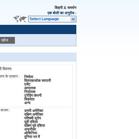
बिक्री & समर्थन
एक बोली का अनुरोध
-
Select Language
खोज
ी विवरण:
साय के प्रकार :
निर्माता
वितरक/थोक व्यापारी
एजेंट
आयातक
निर्यातक
ट्रेडिंग कंपनी
विक्रेता
अन्य
य बाजार :
उत्तरी अमेरिका
दक्षिण अमेरिका
पश्चिमी यूरोप
पूर्वी एशिया
दक्षिण पूर्व एशिया
अफ्रीका
ओशिनिया
दुनिया भर में