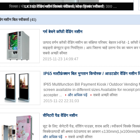
गर्म बेचने कॉफी वेंडिंग मशीन
डिंग मशीन बिल स्वीकर्ता
(41)
गर्म बेचने कॉफी वेंडिंग मशीन
उत्पाद वर्णन कॉफी वेंडिंग मशीन का संक्षिप्त परिचय: बेहतर HFM -1 कॉफी व
माइक्रो कंप्यूटर द्वारा नियंत्रित। आप जितना चाहें उतना पेय का चयन 
सबसे अच्छी कीमत
2015-11-23 14:09:47
IP65 मल्टीफ़ंक्शन बिल भुगतान कियोस्क / आउटडोर वेंडिंग मशीन 
IP65 Multifunction Bill Payment Kiosk / Outdoor Vending 
screen available in different sizes Available for receipt 
accepter ...
और अधिक पढ़ें
सबसे अच्छी कीमत
2015-11-22 22:31:03
सैनिटरी पैड वेंडिंग मशीन
सूट के लिए: सेनेटरी पैड, वॉशिंग पाउडर, शराब आदि।स्वीकार्य सिक्के सिक्
सिक्केउत्पादों की क्षमता 60उत्पाद का आकार ≤130mm(L)x100mm(W
और अधिक पढ़ें
सबसे अच्छी कीमत