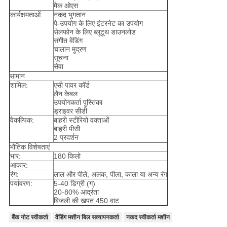
मैक ओएस
कार्यक्षमताओं:
नकद भुगतान
पे-उपयोग के लिए इंटरनेट का उपयोग
सेलफोन के लिए ब्लूटूथ डाउनलोड
संगीत वेंडिंग
चालान मुद्रण
सूचना
सेवा
सामान
शामिल:
एसी पावर कॉर्ड
लैन केबल
उपयोगकर्ता पुस्तिका
ड्राइवर सीडी
वैकल्पिक:
बाहरी स्टीरियो वक्ताओं
बाहरी पीसी
2 प्रदर्शन
भौतिक विशेषताएं
भार:
180 किलो
आकार:
रंग:
लाल और पीले, अलक, पीला, काला या अन्य रंग
पर्यावरण:
5-40 डिग्री (ग)
20-80% आर्द्रता
बिजली की खपत 450 वाट
बैंक नोट स्वीकर्ता
वेंडिंग मशीन बिल सत्यापनकर्ता
नकद स्वीकर्ता मशीन