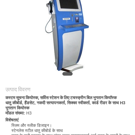
गुणवत्ता
नियंत्रण
संपर्क
करें
एक
उद्धरण
की
उत्पाद विवरण
विनती
कस्टम सूचना कियोस्क, सर्विस स्टेशन के लिए टचस्क्रीन बिल भुगतान कियॉस्क
धातु कीबोर्ड, हैंडसेट, नकदी सत्यापनकर्ता, सिक्का स्वीकर्ता, कार्ड रीडर के साथ H3
करे
भुगतान कियोस्क
मॉडल संख्या:
H3
विशेषताएं
स्लिम और स्लीक डिजाइन।
साइटमैप
स्टेनलेस स्टील धातु कीबोर्ड के साथ