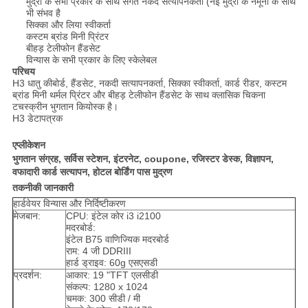
मुद्रा के सभी प्रकार के साथ संगत नकद सत्यापनकर्ता (नई मुद्रा के नमूनों के साथ
भी संभव है
PRIVACY
सिक्का और लिया स्वीकर्ता
कस्टम ब्रांड मिनी प्रिंटर
POLICY
बीहड़ टेलीफोन हैंडसेट
विन्यास के सभी प्रकार के लिए स्केलेबल
परिचय
H3 धातु कीबोर्ड, हैंडसेट, नकदी सत्यापनकर्ता, सिक्का स्वीकर्ता, कार्ड रीडर, कस्टम
ब्रांड मिनी थर्मल प्रिंटर और बीहड़ टेलीफोन हैंडसेट के साथ क्लासिक चिकना
टचस्क्रीन भुगतान कियोस्क है।
H3 डेटापत्रक
एप्लीकेशन
भुगतान संग्रह, सर्विस स्टेशन, इंटरनेट, coupone, रजिस्टर डेस्क, विज्ञापन,
वफादारी कार्ड सत्यापन, होटल बोर्डिंग पास मुद्रण
तकनीकी जानकारी
हार्डवेयर विन्यास और निर्दिष्टीकरण
मेजबान:
CPU: इंटेल कोर i3 i2100
मदरबोर्ड:
इंटेल B75 वाणिज्यिक मदरबोर्ड
राम: 4 जी DDRIII
हार्ड ड्राइव: 60g एसएसडी
प्रदर्शन:
आकार: 19 "TFT एलसीडी
संकल्प: 1280 x 1024
चमक: 300 सीडी / मी