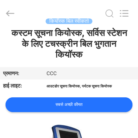
China
Card
Reader
Online
Market.
कियॉस्क बिल स्वीकर्ता
All
Rights
कस्टम सूचना कियोस्क, सर्विस स्टेशन
घर
Reserved.
के लिए टचस्क्रीन बिल भुगतान
उत्पादों
कियॉस्क
हमारे
प्रमाणन:
CCC
बारे
हाई लाइट:
,
आउटडोर सूचना कियोस्क
पर्यटक सूचना कियोस्क
में
सबसे अच्छी कीमत
कारखाना
भ्रमण