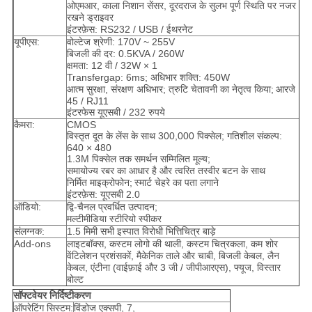
ओएमआर, काला निशान सेंसर, दूरदराज के सुलभ पूर्ण स्थिति पर नजर
रखने ड्राइवर
इंटरफ़ेस: RS232 / USB / ईथरनेट
यूपीएस:
वोल्टेज श्रेणी: 170V ~ 255V
बिजली की दर: 0.5KVA / 260W
क्षमता: 12 वी / 32W × 1
Transfergap: 6ms; अधिभार शक्ति: 450W
आत्म सुरक्षा, संरक्षण अधिभार; त्रुटि चेतावनी का नेतृत्व किया;
आरजे
45 / RJ11
इंटरफेस यूएसबी / 232 रुपये
कैमरा:
CMOS
विस्तृत दूत के लेंस के साथ 300,000 पिक्सेल; गतिशील संकल्प:
640 × 480
1.3M पिक्सेल तक समर्थन सम्मिलित मूल्य;
समायोज्य रबर का आधार है और त्वरित तस्वीर बटन के साथ
निर्मित माइक्रोफोन;
स्मार्ट चेहरे का पता लगाने
इंटरफ़ेस: यूएसबी 2.0
ऑडियो:
द्वि-चैनल प्रवर्धित उत्पादन;
मल्टीमीडिया स्टीरियो स्पीकर
संलग्नक:
1.5 मिमी सभी इस्पात विरोधी भित्तिचित्र बाड़े
Add-ons
लाइटबॉक्स, कस्टम लोगो की थाली, कस्टम चित्रकला, कम शोर
वेंटिलेशन प्रशंसकों, मैकेनिक ताले और चाबी, बिजली केबल, लैन
केबल, एंटीना (वाईफ़ाई और 3 जी / जीपीआरएस), फ्यूज, विस्तार
बोल्ट
सॉफ्टवेयर निर्दिष्टीकरण
ऑपरेटिंग सिस्टम:
विंडोज एक्सपी, 7,