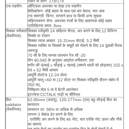
देखने के कोण: 178/178
टच स्क्रीन:
ऑप्टिकल अवरक्त या देखा टच स्क्रीन
कैलिब्रेशन: कोई बहाव के साथ एक बार केवल, चार अंक
टच सामग्री: फिंगर, दस्ताने हाथ या किसी अन्य सूचक
सक्रियकरण सेना: अवरक्त स्पर्श के लिए आवश्यक कोई दबाव
प्रतिक्रिया समय: 8ms
सिक्का स्वीकर्ता
सिक्का स्वीकृति 24 सक्रिय चैनल, अप करने के लिए 12 विभिन्न
(वैकल्पिक):
सिक्के या टोकन
सिक्का व्यास आकार: 15-31mm मोटाई: 3.2 मिमी
सिक्का व्यक्ति या सिक्कों के समूहों को रोकने के लिए 14 डुबकी स्विच
अवरुद्ध
70 सी के लिए मानक तापमान रेंज सी -20
दीन 40,040 के अनुसार आर्द्रता वर्गीकरण: एफ
शरीर की ऊंचाई x चौड़ाई x गहराई (सामने थाली को छोड़कर) 102 x
89 x 52 मिमी आयाम
आपूर्ति वोल्टेज 12-24 वोल्ट
आपूर्ति चालू <60 मा (12 वोल्ट पर सिक्का स्वीकृति दौरान संक्षेप में
350 मा),
निष्क्रिय मोड 5 मा में बैटरी आपरेशन
इंटरफेस CCTALK नाड़ी या सीरियल
बिल
62-85mm (डब्ल्यू), 120-177mm (एल) बहु-चौड़ाई बिल का
validator
सत्यापन
(वैकल्पिक):
सत्यापन दर: 98% या अधिक से अधिक
लगभग 3 सेकंड ढेर करने के लिए
, प्रविष्टि अप करने के लिए 46 नोट, चार तरीके नोट ऊपर और नीचे
का सामना