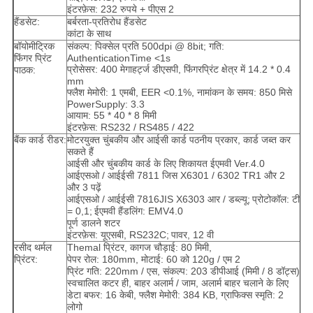
इंटरफ़ेस: 232 रुपये + पीएस 2
हैंडसेट:
बर्बरता-प्रतिरोध हैंडसेट
कांटा के साथ
बॉयोमीट्रिक
संकल्प: पिक्सेल प्रति 500dpi @ 8bit; गति:
फिंगर प्रिंट
AuthenticationTime <1s
प्रोसेसर: 400 मेगाहर्ट्ज डीएसपी, फिंगरप्रिंट क्षेत्र में 14.2 * 0.4
पाठक:
mm
फ्लैश मेमोरी: 1 एमबी, EER <0.1%, नामांकन के समय: 850 मिसे
PowerSupply: 3.3
आयाम: 55 * 40 * 8 मिमी
इंटरफ़ेस: RS232 / RS485 / 422
बैंक कार्ड रीडर:
मोटरयुक्त चुंबकीय और आईसी कार्ड पठनीय प्रकार, कार्ड जब्त कर
सकते हैं
आईसी और चुंबकीय कार्ड के लिए शिकायत ईएमवी Ver.4.0
आईएसओ / आईईसी 7811 जिस X6301 / 6302 TR1 और 2
और 3 पढ़ें
आईएसओ / आईईसी 7816JIS X6303 आर / डब्ल्यू;
प्रोटोकॉल: टी
= 0,1;
ईएमवी हैंडलिंग: EMV4.0
पूर्ण डालने शटर
इंटरफ़ेस: यूएसबी, RS232C;
पावर, 12 वी
रसीद थर्मल
Themal प्रिंटर, कागज चौड़ाई: 80 मिमी,
प्रिंटर:
पेपर रोल: 180mm, मोटाई: 60 को 120g / एम 2
प्रिंट गति: 220mm / एस, संकल्प: 203 डीपीआई (मिमी / 8 डॉट्स)
स्वचालित कटर ही, बाहर अलार्म / जाम, अलार्म बाहर चलाने के लिए
डेटा बफर: 16 केबी, फ्लैश मेमोरी: 384 KB, ग्राफिक्स स्मृति: 2
लोगो