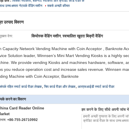
बड़ी छवि :
सिक्का स्वीकर्ता, बैंकनोट स्वीकर्ता और क्रेडिट कार्ड रीडर के
साथ उच्च क्षमता नेटवर्क वेंडिंग मशीन
सबसे अच्छी कीमत
तृत उत्पाद विवरण
कियोस्क वेंडिंग मशीन
स्वचालित खुदरा बिक्री वेंडिंग
मुखता देना:
,
h Capacity Network Vending Machine with Coin Acceptor , Banknote Acc
vice Solution leader, Winnsen’s Mini Mart Vending Kiosks is a highly se
hine. We provide vending Kiosks and machines hardware, software, a
ps you reduce operation cost and increase sales revenue. Winnsen ma
ding Machine with Coin Acceptor, Banknote
,
,
संपर्क रहित स्मार्ट कार्ड रीडर लेखक
चिप कार्ड रीडर और लेखक
आरएफआईडी स्मार्ट कार्ड रीडर
्पर्क करने का विवरण
hina Card Reader Online
हम करने के लिए सीधे अपनी जांच भेज
arket
ूरभाष:
+86-755-26710992