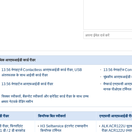
िक आरएफआईडी कार्ड रीडर
13.56 मेगाहर्ट्ज Contactless आरएफआईडी कार्ड रीडर, USB
13.56 मेगाहर्टज Co
अंतरफलक के साथ आईसी कार्ड रीडर
चुंबकीय आरएफआईडी का
13.56 मेगाहर्टज आरएफआईडी कार्ड रीडर
मैग्कार्ड एनएफसी आरएफ
मानक पीओएस टर्मिनल
सिक्का स्वीकर्ता, बैंकनोट स्वीकर्ता और क्रेडिट कार्ड रीडर के साथ उच्च
क्षमता नेटवर्क वेंडिंग मशीन
 रीडर
कियॉस्क बिल स्वीकर्ता
एनएफसी आरएफआईडी री
ीडर, फिंगरप्रिंट
H3 Selfservice इंटरनेट टचस्क्रीन
ALK ACR122U यूएस
-1 डी / 2 डी बारकोड
कियॉस्क टर्मिनल
रीडर ACR122U एनए