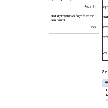
—— मिस्टर जीरो
पढ़न
बहुत बढ़िया गुणवत्ता और बिक्री के बाद सेवा
संचा
बहुत अच्छी है।
परिच
—— डेविड
पर्य
भार
टैग:
सम
C
M
द