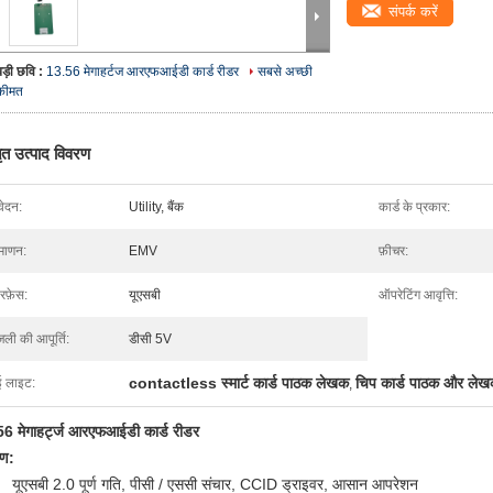
संपर्क करें
बड़ी छवि :
13.56 मेगाहर्टज आरएफआईडी कार्ड रीडर
सबसे अच्छी
कीमत
तृत उत्पाद विवरण
ेदन:
Utility, बैंक
कार्ड के प्रकार:
रमाणन:
EMV
फ़ीचर:
रफ़ेस:
यूएसबी
ऑपरेटिंग आवृत्ति:
जली की आपूर्ति:
डीसी 5V
contactless स्मार्ट कार्ड पाठक लेखक
चिप कार्ड पाठक और ले
ई लाइट:
,
6 मेगाहर्ट्ज आरएफआईडी कार्ड रीडर
रण:
यूएसबी 2.0 पूर्ण गति, पीसी / एससी संचार, CCID ड्राइवर, आसान आपरेशन