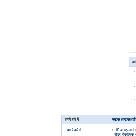
अध
हमारे बारे में
एचएफ आरएफआईडी
हमारे बारे में
HF आरएफआईडी र
रीडर, वैकल्पिक 