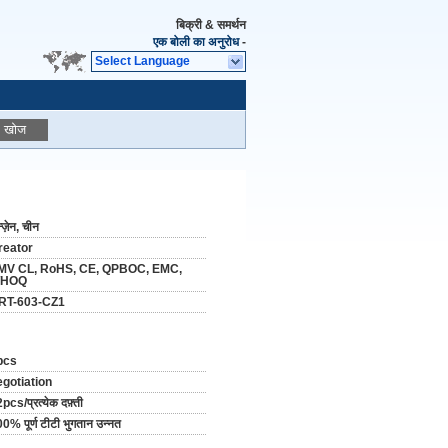
बिक्री & समर्थन
एक बोली का अनुरोध
-
Select Language
खोज
न्ज़ेन, चीन
reator
MV CL, RoHS, CE, QPBOC, EMC,
HOQ
RT-603-CZ1
pcs
egotiation
pcs/प्रत्येक दफ़्ती
0% पूर्ण टीटी भुगतान उन्नत