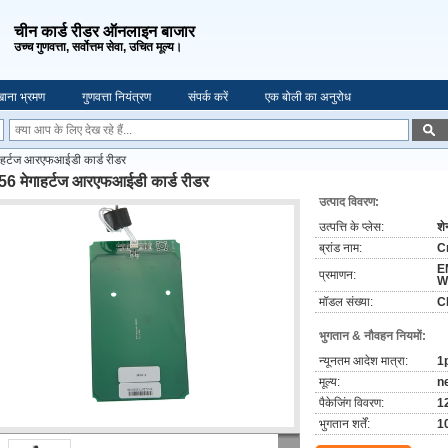
चीन कार्ड रीडर ऑनलाइन बाजार
उच्च गुणवत्ता, सर्वोत्तम सेवा, उचित मूल्य।
ाना भ्रमण
गुणवत्ता नियंत्रण
संपर्क करें
एक बोली का अनुरोध
ाहर्टज आरएफआईडी कार्ड रीडर
56 मेगाहर्टज आरएफआईडी कार्ड रीडर
उत्पाद विवरण:
उत्पत्ति के प्लेस:
शे
ब्रांड नाम:
C
E
प्रमाणन:
W
मॉडल संख्या:
C
भुगतान & नौवहन नियमों:
न्यूनतम आदेश मात्रा:
1
मूल्य:
n
पैकेजिंग विवरण:
12
भुगतान शर्तें:
10