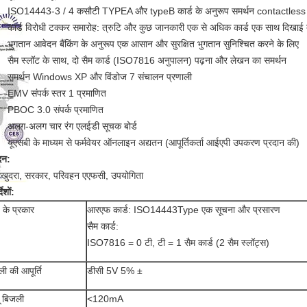
ISO14443-3 / 4 कसौटी TYPEA और typeB कार्ड के अनुरूप समर्थन contactless क
कार्ड विरोधी टक्कर समारोह: त्रुटि और कुछ जानकारी एक से अधिक कार्ड एक साथ दिखाई दे
भुगतान आवेदन बैंकिंग के अनुरूप एक आसान और सुरक्षित भुगतान सुनिश्चित करने के लिए
सैम स्लॉट के साथ, दो सैम कार्ड (ISO7816 अनुपालन) पढ़ना और लेखन का समर्थन
समर्थन Windows XP और विंडोज 7 संचालन प्रणाली
EMV संपर्क स्तर 1 प्रमाणित
PBOC 3.0 संपर्क प्रमाणित
अलग-अलग चार रंग एलईडी सूचक बोर्ड
यूएसबी के माध्यम से फर्मवेयर ऑनलाइन अद्यतन (आपूर्तिकर्ता आईएपी उपकरण प्रदान की)
दन:
, खुदरा, सरकार, परिवहन एएफसी, उपयोगिता
देशों:
ड के प्रकार
आरएफ कार्ड: ISO14443Type एक सूचना और प्रसारण
सैम कार्ड:
ISO7816 = 0 टी, टी = 1 सैम कार्ड (2 सैम स्लॉट्स)
ी की आपूर्ति
डीसी 5V 5% ±
ू बिजली
<120mA