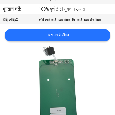
गुणवत्ता
भुगतान शर्तें:
100% पूर्ण टीटी भुगतान उन्नत
नियंत्रण
हाई लाइट:
,
rfid स्मार्ट कार्ड पाठक लेखक
चिप कार्ड पाठक और लेखक
संपर्क
सबसे अच्छी कीमत
करें
एक
उद्धरण
की
विनती
करे
साइटमैप