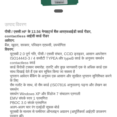
PRIVACY
POLICY
उत्पाद विवरण
पीसी / एससी HF के 13.56 मेगाहर्ट्ज बैंक आरएफआईडी कार्ड रीडर,
contactless आईसी कार्ड रीडर
आवेदन:
बैंक, खुदरा, सरकार, परिवहन एएफसी, उपयोगिता
विवरण:
यूएसबी 2.0 पूर्ण गति, पीसी / एससी संचार, CCID ड्राइवर, आसान आपरेशन
ISO14443-3 / 4 कसौटी TYPEA और typeB कार्ड के अनुरूप समर्थन
contactless कार्ड
कार्ड विरोधी टक्कर समारोह: त्रुटि और कुछ जानकारी एक से अधिक कार्ड एक
साथ दिखाई देते हैं एक बार सूचित किया जा सकता है
भुगतान आवेदन बैंकिंग के अनुरूप एक आसान और सुरक्षित भुगतान सुनिश्चित करने
के लिए
सैम स्लॉट के साथ, दो सैम कार्ड (ISO7816 अनुपालन) पढ़ना और लेखन का
समर्थन
समर्थन Windows XP और विंडोज 7 संचालन प्रणाली
EMV संपर्क स्तर 1 प्रमाणित
PBOC 3.0 संपर्क प्रमाणित
अलग-अलग चार रंग एलईडी सूचक बोर्ड
यूएसबी के माध्यम से फर्मवेयर ऑनलाइन अद्यतन (आपूर्तिकर्ता आईएपी उपकरण
प्रदान की)