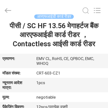
China
Card
Reader
Online
Market.
आरएफआईडी कार्ड रीडर
All
Rights
पीसी / SC HF 13.56 मेगाहर्टज बैंक
घर
Reserved.
आरएफआईडी कार्ड रीडर ，
उत्पादों
Contactless आईसी कार्ड रीडर
हमारे
प्रमाणन:
EMV CL, RoHS, CE, QPBOC, EMC,
WHOQ
बारे
में
मॉडल संख्या:
CRT-603-CZ1
न्यूनतम आदेश
1pcs
मात्रा:
कारखाना
भ्रमण
मूल्य:
negotiable
पैकेजिंग विवरण:
12pcs/प्रत्येक दफ़्ती