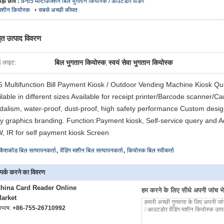
बड़ी छवि :
IP65 मल्टीफ़ंक्शन बिल भुगतान कियोस्क / आउटडोर वेंडिंग
मशीन कियोस्क
सबसे अच्छी कीमत
तृत उत्पाद विवरण
बिल भुगतान कियोस्क
स्वयं सेवा भुगतान कियोस्क
ई लाइट:
,
5 Multifunction Bill Payment Kiosk / Outdoor Vending Machine Kiosk Quic
ilable in different sizes Available for receipt printer/Barcode scanner/C
dalism, water-proof, dust-proof, high safety performance Custom desig
y graphics branding. Function:Payment kiosk, Self-service query and Ad
, IR for self payment kiosk Screen
,
,
कैशकोड बिल सत्यापनकर्ता
वेंडिंग मशीन बिल सत्यापनकर्ता
कियोस्क बिल स्वीकर्ता
्पर्क करने का विवरण
hina Card Reader Online
हम करने के लिए सीधे अपनी जांच भेज
arket
ूरभाष:
+86-755-26710992