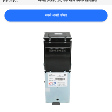
हाई लाइट:
,
बैंक नोट Acceptor
वेंडिंग मशीन विधेयक validator
गुणवत्ता
नियंत्रण
सबसे अच्छी कीमत
संपर्क
करें
एक
उद्धरण
की
विनती
करे
साइटमैप