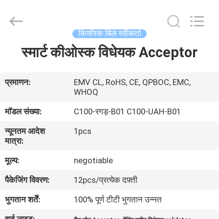
China
Card
Reader
Online
Market.
कियॉस्क बिल स्वीकर्ता
All
Rights
स्मार्ट कीओस्क विधेयक Acceptor
घर
Reserved.
उत्पादों
प्रमाणन:
EMV CL, RoHS, CE, QPBOC, EMC,
WHOQ
मॉडल संख्या:
C100-रगड़-B01 C100-UAH-B01
हमारे
बारे
न्यूनतम आदेश
1pcs
मात्रा:
में
मूल्य:
negotiable
कारखाना
पैकेजिंग विवरण:
12pcs/प्रत्येक दफ़्ती
भ्रमण
भुगतान शर्तें:
100% पूर्ण टीटी भुगतान उन्नत