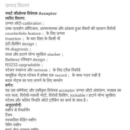
उत्पाद विवरण
PRIVACY
स्मार्ट कीओस्क विधेयक Acceptor
त्वरित विवरण:
POLICY
उन्नत ऑटो-calibration；
उच्च प्रदर्शन ऑप्टिकल, आगमनात्मक और ढांकता हुआ सेंसरों की पहचान विरोधी
counterfeits feature； के लिए उन्नत
Insertion； के चार दिशा के किसी भी
एंटी-फ़िशिंग design；
स्व-diagnosis；
ताला और हटाने योग्य सुरक्षित stacker；
Beltless परिवहन design；
RS232-upgradable；
स्टेकर स्थापना और remove； के लिए ट्रैक रिकॉर्ड
सामूहिक नोट्स स्टेकर में हमेशा एक record； के साथ नज़र रखी है
बदल नोट्स का पता लगाने के लिए समर्थन
वर्णन:
यह एक कॉम्पैक्ट और एकीकृत विधेयक acceptor उन्नत ऑटो अंशांकन, मज़हब का
पता चला, विरोधी-नकली नोटों, विरोधी फ़िशिंग, lockable / हटाने योग्य सुरक्षित
स्टेकर और चलित स्थिति ऑटो ट्रैकिंग का कार्य के साथ है।
अनुप्रयोगों:
मशीन से रिचार्जिंग
टैंकर
स्वचालित वेंडिंग मशीन
गेमिंग मशीन
स्वयं-सेवा भुगतान मशीन