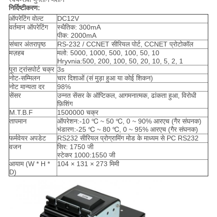
निर्दिष्टीकरण:
ऑपरेटिंग वोल्ट
DC12V
वर्तमान ऑपरेटिंग
स्थैतिक: 300mA
पीक: 2000mA
संचार अंतरापृष्ठ
RS-232 / CCNET सीरियल पोर्ट, CCNET प्रोटोकॉल
मज़हब
मलो: 5000, 1000, 500, 100, 50, 10
Hryvnia:500, 200, 100, 50, 20, 10, 5, 2, 1
पूरा ट्रांसपोर्ट चक्र
3s
नोट-सम्मिलन
चार दिशाओं (सं मुड़ा हुआ या कोई शिकन)
नोट मान्यता दर
98%
सेंसर
उन्नत सेंसर के ऑप्टिकल, आगमनात्मक, ढांकता हुआ, विरोधी
फ़िशिंग
M.T.B.F
1500000 चक्र
तापमान
ऑपरेशन:-10 ℃ ~ 50 ℃, 0 ~ 90% आरएच (गैर संघनक)
भंडारण:-25 ℃ ~ 80 ℃, 0 ~ 95% आरएच (गैर संघनक)
फर्मवेयर अपडेट
RS232 सीरियल प्रोग्रामिंग मोड के माध्यम से PC RS232
वजन
सिर: 1750 जी
स्टेकर 1000:1550 जी
आयाम (W * H *
104 × 131 × 273 मिमी
D)