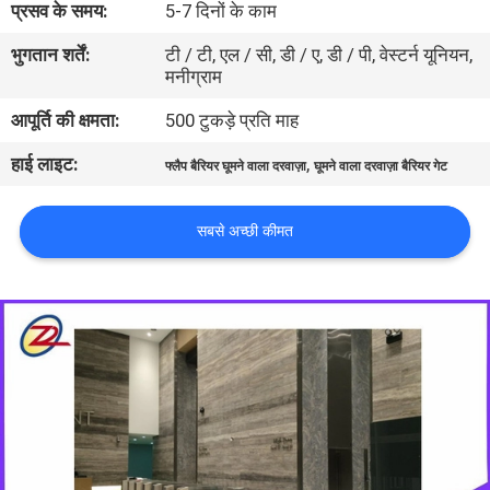
प्रसव के समय:
5-7 दिनों के काम
गुणवत्ता
भुगतान शर्तें:
टी / टी, एल / सी, डी / ए, डी / पी, वेस्टर्न यूनियन,
नियंत्रण
मनीग्राम
आपूर्ति की क्षमता:
500 टुकड़े प्रति माह
संपर्क
हाई लाइट:
,
करें
फ्लैप बैरियर घूमने वाला दरवाज़ा
घूमने वाला दरवाज़ा बैरियर गेट
सबसे अच्छी कीमत
एक
उद्धरण
की
विनती
करे
साइटमैप