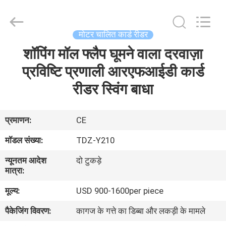
China
Card
Reader
Online
Market.
मोटर चालित कार्ड रीडर
All
Rights
शॉपिंग मॉल फ्लैप घूमने वाला दरवाज़ा
घर
Reserved.
प्रविष्टि प्रणाली आरएफआईडी कार्ड
उत्पादों
रीडर स्विंग बाधा
हमारे
प्रमाणन:
CE
बारे
मॉडल संख्या:
TDZ-Y210
में
न्यूनतम आदेश
दो टुकड़े
मात्रा:
कारखाना
मूल्य:
USD 900-1600per piece
भ्रमण
पैकेजिंग विवरण:
कागज के गत्ते का डिब्बा और लकड़ी के मामले