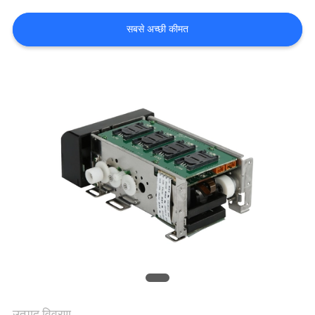
गुणवत्ता
सबसे अच्छी कीमत
नियंत्रण
संपर्क
करें
एक
उद्धरण
की
विनती
करे
साइटमैप
उत्पाद विवरण