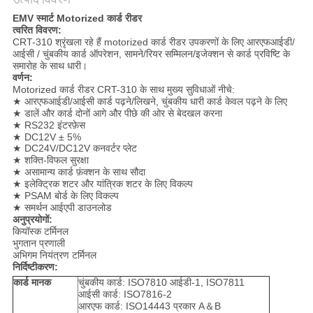
EMV स्मार्ट Motorized कार्ड रीडर
PRIVACY
त्वरित विवरण:
CRT-310 श्रृंखला रहे हैं motorized कार्ड रीडर उपकरणों के लिए आरएफआईडी/
POLICY
आईसी / चुंबकीय कार्ड ऑपरेशन, सामने/रियर सम्मिलन/इजेक्शन से कार्ड प्रविष्टि के
समारोह के साथ धारी।
वर्णन:
Motorized कार्ड रीडर CRT-310 के साथ मुख्य सुविधाओं नीचे:
★ आरएफआईडी/आईसी कार्ड पढ़ने/लिखने, चुंबकीय धारी कार्ड केवल पढ़ने के लिए
★ डालें और कार्ड दोनों आगे और पीछे की ओर से बेदखल करना
★ RS232 इंटरफ़ेस
★ DC12V ± 5%
★ DC24V/DC12V कनवर्टर प्लेट
★ शक्ति-विफल सुरक्षा
★ असामान्य कार्ड फ़ंक्शन के साथ सौदा
★ इलेक्ट्रिक शटर और यांत्रिक शटर के लिए विकल्प
★ PSAM बोर्ड के लिए विकल्प
★ समर्थन आईएपी डाउनलोड
अनुप्रयोगों:
कियॉस्क टर्मिनल
भुगतान प्रणाली
अभिगम नियंत्रण टर्मिनल
निर्दिष्टीकरण:
कार्ड मानक
चुंबकीय कार्ड: ISO7810 आईडी-1, ISO7811
आईसी कार्ड: ISO7816-2
आरएफ कार्ड: ISO14443 प्रकार A＆B