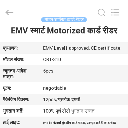
चालित
कार्ड
रीडर
supplier.
Copyright
मोटर चालित कार्ड रीडर
©
2022
-
EMV स्मार्ट Motorized कार्ड रीडर
घर
2025
China
Card
Reader
Online
उत्पादों
प्रमाणन:
EMV Level1 approved, CE certificate
Market.
All
Rights
मॉडल संख्या:
CRT-310
Reserved.
हमारे
न्यूनतम आदेश
5pcs
बारे
मात्रा:
में
मूल्य:
negotiable
पैकेजिंग विवरण:
12pcs/प्रत्येक दफ़्ती
कारखाना
भुगतान शर्तें:
100% पूर्ण टीटी भुगतान उन्नत
भ्रमण
हाई लाइट:
,
motorized चुंबकीय कार्ड पाठक
आरएफआईडी कार्ड रीडर