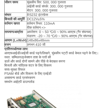
जीवन समय
चुंबकीय सिर: 500, 000 गुजरता
आईसी कार्ड संपर्क: 300, 000 गुजरता
मोटर: 300, 000 गुजरता
संचार
RS232 इंटरफ़ेस
बिजली की आपूर्ति
DC12V±5%
वर्तमान खपत
वर्तमान स्थिर: 110mA
पीक वर्तमान:<>
तापमान/आर्द्रता
आपरेशन: 0 ~ 50 ℃/0 ~ 90% आरएच (गैर संघनक)
भंडारण: -20 ~ 70 ℃/0 ~ 90% आरएच (गैर संघनक)
आयाम (LxWxH)
148x86x48mm
वजन
लगभग 410 जी
प्रतिस्पर्धात्मक लाभ:
आरएफआईडी/आईसी कार्ड पढ़ने/लिखने, चुंबकीय पट्टी कार्ड केवल पढ़ने के लिए।
स्वत: सम्मिलन/इजेक्शन ताश के पत्तों की
डालें और कार्ड दोनों सामने और पीछे से बेदखल करना
बिजली और यांत्रिक शटर के लिए विकल्प
सत्ता-सुरक्षा विफल
PSAM बोर्ड और विकल्प के लिए एलईडी
असामान्य कार्ड प्रसंस्करण
समर्थन आईएपी डाउनलोड