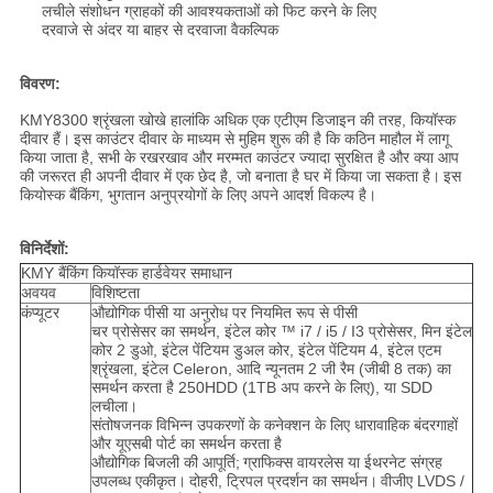
लचीले संशोधन ग्राहकों की आवश्यकताओं को फिट करने के लिए
दरवाजे से अंदर या बाहर से दरवाजा वैकल्पिक
विवरण:
KMY8300 श्रृंखला खोखे हालांकि अधिक एक एटीएम डिजाइन की तरह, कियॉस्क
दीवार हैं।
इस काउंटर दीवार के माध्यम से मुहिम शुरू की है कि कठिन माहौल में लागू
किया जाता है, सभी के रखरखाव और मरम्मत काउंटर ज्यादा सुरक्षित है और क्या आप
की जरूरत ही अपनी दीवार में एक छेद है, जो बनाता है घर में किया जा सकता है।
इस
कियोस्क बैंकिंग, भुगतान अनुप्रयोगों के लिए अपने आदर्श विकल्प है।
विनिर्देशों:
KMY बैंकिंग कियॉस्क हार्डवेयर समाधान
अवयव
विशिष्टता
कंप्यूटर
औद्योगिक पीसी या अनुरोध पर नियमित रूप से पीसी
चर प्रोसेसर का समर्थन, इंटेल कोर ™ i7 / i5 / I3 प्रोसेसर, मिन इंटेल
कोर 2 डुओ, इंटेल पेंटियम डुअल कोर, इंटेल पेंटियम 4, इंटेल एटम
श्रृंखला, इंटेल Celeron, आदि न्यूनतम 2 जी रैम (जीबी 8 तक) का
समर्थन करता है 250HDD (1TB अप करने के लिए), या SDD
लचीला।
संतोषजनक विभिन्न उपकरणों के कनेक्शन के लिए धारावाहिक बंदरगाहों
और यूएसबी पोर्ट का समर्थन करता है
औद्योगिक बिजली की आपूर्ति;
ग्राफिक्स वायरलेस या ईथरनेट संग्रह
उपलब्ध एकीकृत।
दोहरी, ट्रिपल प्रदर्शन का समर्थन।
वीजीए LVDS /