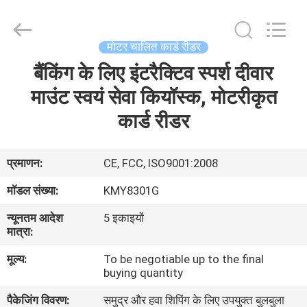
China
Card
Reader
Online
Market.
मोटर चालित कार्ड रीडर
All
Rights
बैंकिंग के लिए इंटरैक्टिव स्पर्श दीवार
घर
Reserved.
माउंट स्वयं सेवा कियॉस्क, मोटरीकृत
उत्पादों
कार्ड रीडर
हमारे
प्रमाणन:
CE, FCC, ISO9001:2008
बारे
मॉडल संख्या:
KMY8301G
में
न्यूनतम आदेश
5 इकाइयों
मात्रा:
कारखाना
मूल्य:
To be negotiable up to the final
buying quantity
भ्रमण
पैकेजिंग विवरण:
समुद्र और हवा शिपिंग के लिए उपयुक्त बुलबुला