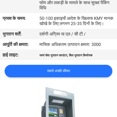
फोम और लकड़ी के मामले के साथ सुरक्षा पैकिंग
गुणवत्ता
विधि
नियंत्रण
प्रसव के समय:
50-100 इकाइयों आदेश के खिलाफ KMY मानक
खोखे के लिए लगभग 25-35 दिनों के लिए।
संपर्क
भुगतान शर्तें:
दर्शनी अग्रिम या एल / सी टी /
करें
आपूर्ति की क्षमता:
मासिक अधिकतम उत्पादन क्षमता: 3000
हाई लाइट:
,
स्वयं सेवा भुगतान काउंटर
बिल भुगतान कियोस्क
एक
उद्धरण
सबसे अच्छी कीमत
की
विनती
करे
साइटमैप