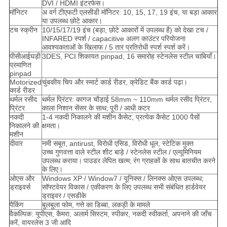
DVI / HDMI इंटरफेस।
मॉनिटर
अ वर्ग टीएफटी एलसीडी मॉनिटर: 10, 15, 17, 19 इंच, या बड़ा आकार
या उपलब्ध छोटे आकार।
टच स्क्रीन
10/15/17/19 इंच (बड़ा, छोटे आकारों में उपलब्ध है) को देखा टच /
INFARED स्पर्श / capacitive अलग काउंटर परियोजना
आवश्यकताओं के खिलाफ / 5 तार प्रतिरोधी स्पर्श स्पर्श करें।
पीसीआईघड़ी
3DES, PCI शिकायत pinpad, 16 समारोह स्टेनलेस स्टील चाबियाँ।
प्रमाणित
pinpad
Motorized
चुंबकीय चिप और स्मार्ट कार्ड रीडर, क्रेडिट बैंक कार्ड पढ़ा।
कार्ड रीडर
थर्मल रसीद
थर्मल प्रिंटर: कागज चौड़ाई 58mm ~ 110mm थर्मल रसीद प्रिंटर,
प्रिंटर
काला निशान सेंसर के साथ;
पूरी / आधी कटर
नकदी
1-4 नकदी निकालने की मशीन कैसेट, प्रत्येक कैसेट 1000 पैसों
निकालने की
क्षमता।
मशीन
दीवार
नमी सबूत, antirust, विरोधी एसिड, विरोधी धूल, स्टेटिक मुक्त
उच्च गुणवत्ता वाले स्टील शीट बाड़े / स्टेनलेस स्टील / एल्यूमिनियम
उपलब्ध कराया।
पाउडर लेपित खत्म;
रंग ग्राहकों के साथ बातचीत करने
के लिए।
ओएस और
Windows XP / Window7 / यूनिक्स / लिनक्स ओएस उपलब्ध;
ड्राइवर्स
सॉफ्टवेयर विकास / एकीकरण के लिए उपलब्ध सभी संबंधित हार्डवेयर
ड्राइवर / एसडीके
पैकिंग
बुलबुला फोम, गत्ते का डिब्बा, लकड़ी के मामले
वैकल्पिक: यूपीएस, कैमरा, अलार्म सिस्टम, स्पीकर, नकदी स्वीकर्ता, अपनाने की जाँच
करें, वायरलेस 3 जी आदि