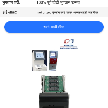
भुगतान शर्तें:
100% पूर्ण टीटी भुगतान उन्नत
गुणवत्ता
हाई लाइट:
,
नियंत्रण
motorized चुंबकीय कार्ड पाठक
आरएफआईडी कार्ड रीडर
सबसे अच्छी कीमत
संपर्क
करें
एक
उद्धरण
की
विनती
करे
साइटमैप