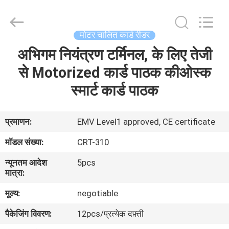
China
Card
Reader
Online
Market.
मोटर चालित कार्ड रीडर
All
Rights
अभिगम नियंत्रण टर्मिनल, के लिए तेजी
घर
Reserved.
से Motorized कार्ड पाठक कीओस्क
उत्पादों
स्मार्ट कार्ड पाठक
हमारे
प्रमाणन:
EMV Level1 approved, CE certificate
बारे
मॉडल संख्या:
CRT-310
में
न्यूनतम आदेश
5pcs
मात्रा:
कारखाना
मूल्य:
negotiable
भ्रमण
पैकेजिंग विवरण:
12pcs/प्रत्येक दफ़्ती