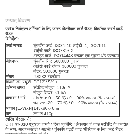
PRIVACY
उत्पाद विवरण
POLICY
प्रवेश नियंत्रण टर्मिनलों के लिए फास्ट मोटरीकृत कार्ड रीडर, कियॉस्क स्मार्ट कार्ड
रीडर
विनिर्देशों:
कार्ड मानक
चुंबकीय कार्ड: ISO7810 आईडी -1, ISO7811
आईसी कार्ड: ISO7816-2
आरएफ कार्ड: ISO14443 प्रकार एक सूचना और प्रसारण
जीवनभर
चुंबकीय सिर: 500,000 गुजरता
आईसी कार्ड संपर्क: 300000 गुजरता
मोटर: 300000 गुजरता
संचार
RS232 इंटरफ़ेस
बिजली की आपूर्ति
DC12V 5% ±
वर्तमान खपत
स्टेटिक मौजूदा: 110mA
मौजूदा शिखर: <1.5A
तापमान / नमी
ऑपरेशन: 0 ~ 50 ℃ / 0 ~ 90% आरएच (गैर संघनक)
भंडारण: -20 ~ 70 ℃ / 0 ~ 90% आरएच (गैर संघनक)
आयाम (LxWxH)
148x86x48mm
भार
लगभग 410g
त्वरित विस्तार से:
CRT पर-310 श्रृंखला सामने / रियर प्रविष्टि / इंजेक्शन से कार्ड प्रविष्टि के समारोह
के साथ, आरएफआईडी / आईसी / चुंबकीय पट्टी कार्ड ऑपरेशन के लिए कार्ड रीडर