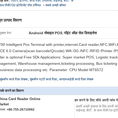
बड़ी छवि :
प्रिंटर, इंटरनेट, कार्ड रीडर, एनएफसी, वाईफाई, बीटी . के
साथ पीसी700 इंटेलिजेंट पॉस टर्मिनल
सबसे अच्छी कीमत
तृत उत्पाद विवरण
Android मोबाइल POS
पॉइंट ऑफ़ सेल डिवाइसेस
मुखता देना:
,
00 Intelligent Pos Terminal with printer,internet,Card reader,NFC,WiFi
CE 6.0 Camera(scan barcode/Qrcode) Wifi /3G /NFC /RFID /Printer /
der is optional Free SDk Applications: Super market POS, Logistic tra
agement, Warehouse management,ticketing processing, Bus ticketing 
business data processing etc. Parameter: CPU Model MT6572
,
,
चुंबकीय कार्ड रीडर लेखक
चुंबकीय पट्टी कार्ड रीडर
आरएफआईडी कार्ड रीडर लेखक
्पर्क करने का विवरण
hina Card Reader Online
हम करने के लिए सीधे अपनी जांच भेज
arket
ूरभाष:
+86-755-26710992