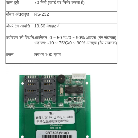
पठन दूरी
70 मिमी (कार्ड पर निर्भर करता है)
संचार अंतरापृष्ठ
RS-232
ऑपरेटिंग आवृत्ति
13.56 मेगाहर्ट्ज
पर्यावरण की स्थिति
आपरेशन: 0 ~ 50 ℃/0 ~ 90% आरएच (गैर संघनक)
भंडारण: -10 ~ 75℃/0 ~ 90% आरएच (गैर संघनक)
वजन
लगभग 100 ग्राम