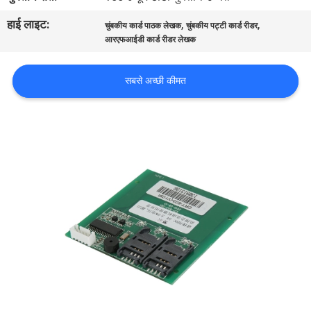
गुणवत्ता
हाई लाइट:
,
,
चुंबकीय कार्ड पाठक लेखक
चुंबकीय पट्टी कार्ड रीडर
नियंत्रण
आरएफआईडी कार्ड रीडर लेखक
संपर्क
सबसे अच्छी कीमत
करें
एक
उद्धरण
की
विनती
करे
साइटमैप