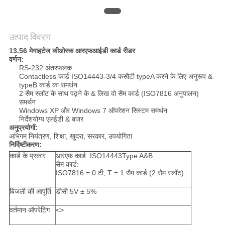
PRIVACY
POLICY
उत्पाद विवरण
13.56 मेगाहर्टज कीओस्क आरएफआईडी कार्ड रीडर
वर्णन:
RS-232 अंतरफलक
Contactless कार्ड ISO14443-3/4 कसौटी typeA करने के लिए अनुरूप &
typeB कार्ड का समर्थन
2 सैम स्लॉट के साथ पढ़ने के & लिख दो सैम कार्ड (ISO7816 अनुपालन)
समर्थन
Windows XP और Windows 7 ऑपरेशन सिस्टम समर्थन
निर्देशयोग्य एलईडी & बजर
अनुप्रयोगों:
अभिगम नियंत्रण, शिक्षा, खुदरा, सरकार, उपयोगिता
निर्दिष्टीकरण:
कार्ड के प्रकार
आरएफ कार्ड: ISO14443Type A&B
सैम कार्ड:
ISO7816 = 0 टी, T = 1 सैम कार्ड (2 सैम स्लॉट)
बिजली की आपूर्ति
डीसी 5V ± 5%
वर्तमान ऑपरेटिंग
<>