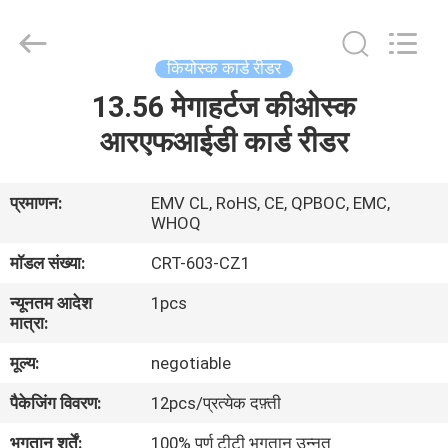
China
Card
Reader
Online
Market.
कियोस्क कार्ड रीडर
All
Rights
13.56 मेगाहर्टज कीओस्क
घर
Reserved.
आरएफआईडी कार्ड रीडर
उत्पादों
प्रमाणन:
EMV CL, RoHS, CE, QPBOC, EMC,
WHOQ
हमारे
मॉडल संख्या:
CRT-603-CZ1
बारे
में
न्यूनतम आदेश
1pcs
मात्रा:
मूल्य:
negotiable
कारखाना
भ्रमण
पैकेजिंग विवरण:
12pcs/प्रत्येक दफ़्ती
भुगतान शर्तें:
100% पूर्ण टीटी भुगतान उन्नत