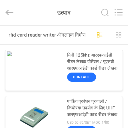
China
Card
Reader
उत्पाद
Online
Market.
All
Rights
घर
Reserved.
rfid card reader writer ऑनलाइन निर्माण
उत्पादों
मिनी 125khz आरएफआईडी
रीडर लेखक पोर्टेबल / यूएसबी
हमारे
आरएफआईडी कार्ड रीडर लेखक
बारे
CONTACT
में
पार्किंग प्रबंधन प्रणाली /
कारखाना
कियोस्क उपयोग के लिए UHF
भ्रमण
आरएफआईडी कार्ड रीडर लेखक
USD 50-70/SET MOQ:1 सेट