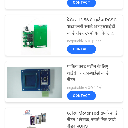
CONTACT
गुणवत्ता
नियंत्रण
पेशेवर 13.56 मेगाहर्टज PCSC
आज्ञाकारी स्मार्ट आरएफआईडी
संपर्क
कार्ड रीडर उपयोगिता के लिए
लेखक
negotiable MOQ:1pcs
करें
CONTACT
एक
पार्किंग कार्ड मशीन के लिए
उद्धरण
आईसी आरएफआईडी कार्ड
रीडर
की
negotiable MOQ:1 पीसी
विनती
CONTACT
करे
एटीएम Motorized संपर्क कार्ड
रीडर / लेखक, स्मार्ट सिम कार्ड
साइटमैप
रीडर ROHS