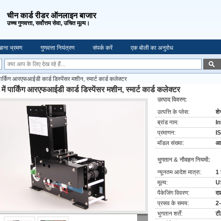
चीन कार्ड रीडर ऑनलाइन बाजार
उच्च गुणवत्ता, सर्वोत्तम सेवा, उचित मूल्य।
ाना भ्रमण
गुणवत्ता नियंत्रण
संपर्क करें
एक बोली का अनुरोध
पार्किंग आरएफआईडी कार्ड डिस्पेंसर मशीन, स्मार्ट कार्ड कलेक्टर
में पार्किंग आरएफआईडी कार्ड डिस्पेंसर मशीन, स्मार्ट कार्ड कलेक्टर
उत्पाद विवरण:
उत्पत्ति के प्लेस:
शे
ब्रांड नाम:
I
प्रमाणन:
I
मॉडल संख्या:
आ
भुगतान & नौवहन नियमों:
न्यूनतम आदेश मात्रा:
1
मूल्य:
U
पैकेजिंग विवरण:
दफ़
प्रसव के समय:
2-
भुगतान शर्तें:
टी