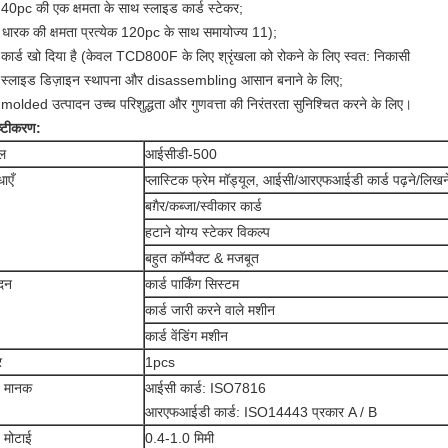
40pc की एक क्षमता के साथ स्लाइड कार्ड स्टेकर;
ड धारक की क्षमता प्रत्येक 120pc के साथ समायोज्य 11);
कार्ड खो दिया है (केवल TCD800F के लिए श्रृंखला को रोकने के लिए स्वत: निकासी
स्लाइड डिज़ाइन स्थापना और disassembling आसान बनाने के लिए;
molded उत्पादन उच्च परिशुद्धता और गुणवत्ता की निरंतरता सुनिश्चित करने के लिए।
िष्टीकरण:
ल
आईसीडी-500
धाएँ
प्लास्टिक फ्रेम मॉड्यूल, आईसी/आरएफआईडी कार्ड पढ़ने/लिखन
बग़ैर/कब्जा/स्वीकार कार्ड
हटाने योग्य स्टेकर विकल्प
बहुत कॉम्पैक्ट & मजबूत
दन
कार्ड पार्किंग सिस्टम
कार्ड जारी करने वाले मशीन
कार्ड वेंडिंग मशीन
र
1pcs
ड मानक
आईसी कार्ड: ISO7816
आरएफआईडी कार्ड: ISO14443 प्रकार A / B
ड मोटाई
0.4-1.0 मिमी