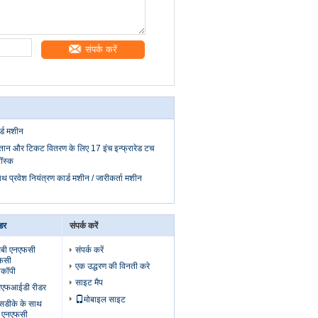
संपर्क करें
ड मशीन
ान और टिकट वितरण के लिए 17 इंच इन्फ्रारेड टच
यॉस्क
थ प्रवेश नियंत्रण कार्ड मशीन / जारीकर्ता मशीन
डर
संपर्क करें
बी एनएफसी
संपर्क करें
फसी
एक उद्धरण की विनती करे
ोकॉपी
साइट मैप
 आरएफआईडी रीडर
मोबाइल साइट
सडीके के साथ
बी एनएफसी