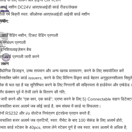
कार्ड के लिए पार्किंग और हाई-वे टोल स्टेशन
 कार्ड मशीन DC24V आरएफआईडी कार्ड रीडर/लेखक
ैली गर्म बिक्री स्वत: कीओस्क आरएफआईडी आईसी कार्ड मशीन
्रयोग:
: कार्ड वेंडिंग मशीन, टिकट वेंडिंग प्रणाली
िंग प्रबंधन प्रणाली
ड इनिशियलाइज़ेशन बैच
ार्ग कार्ड प्रणाली जारी करने
य लक्षण
द्योगिक डिजाइन, उच्च तापमान और अन्य खराब वातावरण; करने के लिए समायोजित करें
नशक्ति घर्षण कार्ड issuers, करने के लिए विभिन्न विकृत कार्ड बेहतर अनुकूलनशीलता सिमुल
ीक से चल रहा है यह सुनिश्चित करने के लिए निगरानी की सक्रियता से हार्डवेयर और एम्बेडेड 
़ैर फ़ंक्शन पूर्व में तेजी लाने के वितरण की गति;
ड जारी करने और "एक कार, एक कार्ड"; प्राप्त करने के लिए 5) Connectable वाहन डिटेक्ट
्वचालित बजर अलार्म जब कोई कार्ड है, कम संख्या में कार्ड या विफलता।
ोनों RS232 और i/o वोल्टेज नियंत्रण इंटरफ़ेस प्रदान करते हैं;
्वचालित बजर अलार्म जब त्रुटियों, स्वत: रीसेट के बाद 100 सेकंड के लिए अलार्म होते;
्षमता कार्ड स्टेकर के 40pcs, वापस लेने स्टेकर पूर्ण है जब स्वत: बजर अलार्म से अधिक है;