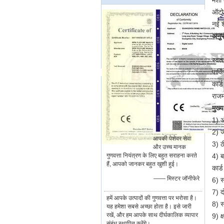
मशी 
ऑटो
नई श
अनुप
स्वत
पार्क
कार्
राजम
मुख्
1) औ
2) ज
आपकी पेशेवर सेवा
3) ठ
और उच्च मानक
गुणवत्ता नियंत्रण के लिए बहुत सराहना करते
4) बग
हैं, आपको जानकर बहुत खुशी हुई।
कार्
—— मिस्टर जॉनीफेरे
6) स
7) द
हमें आपके उत्पादों की गुणवत्ता पर भरोसा है।
8) स
यह हमेशा सबसे अच्छा होता है। इसे जारी
रखें, और हम आपके साथ दीर्घकालिक व्यापार
9) क
संबंध स्थापित करेंगे।