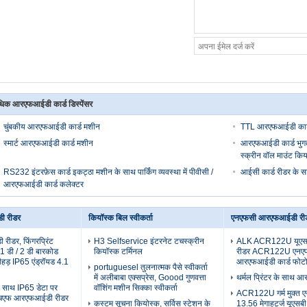
िक आरएफआईडी कार्ड डिस्पेंसर
चुंबकीय आरएफआईडी कार्ड मशीन
TTL आरएफआईडी कार्
स्मार्ट आरएफआईडी कार्ड मशीन
आरएफआईडी कार्ड भुगत
स्क्रीन वॉल माउंट कि
RS232 इंटरफ़ेस कार्ड इकट्ठा मशीन के साथ पार्किंग व्यवस्था में पीवीसी /
आईसी कार्ड रीडर के सा
आरएफआईडी कार्ड कलेक्टर
 रीडर
कियॉस्क बिल स्वीकर्ता
एनएफसी आरएफआईडी री
ीडर, फिंगरप्रिंट
H3 Selfservice इंटरनेट टचस्क्रीन
ALK ACR122U यूएस
-1 डी / 2 डी बारकोड
कियॉस्क टर्मिनल
रीडर ACR122U एनए
ीहड़ IP65 एंड्रॉयड 4.1
आरएफआईडी कार्ड फोट
portuguesel तुलनात्मक पैसे स्वीकर्ता
में अलीबाबा एक्सप्रेस, Goood गुणवत्ता
थर्मल प्रिंटर के साथ
े साथ IP65 डेटा पर
वॉशिंग मशीन सिक्का स्वीकर्ता
ACR122U गर्म मुक्त ए
 एचएफ आरएफआईडी रीडर
कस्टम सूचना कियोस्क, सर्विस स्टेशन के
13.56 मेगाहर्ट्ज यूएस