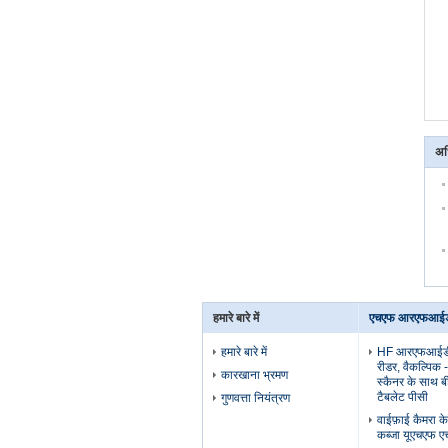
अध
हमारे बारे में
एचएफ आरएफआईडी
हमारे बारे में
HF आरएफआईडी र
रीडर, वैकल्पिक 
कारखाना भ्रमण
स्कैनर के साथ ब
टैबलेट पीसी
गुणवत्ता नियंत्रण
वाईफ़ाई कैमरा क
कब्जा यूएचएफ