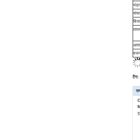
भंडा
संचा
बिजल
तापम
आय
वज
टैग:
सम
C
M
द