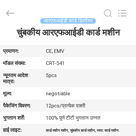
China
Card
Reader
Online
Market.
आरएफआईडी कार्ड डिस्पेंसर
All
Rights
चुंबकीय आरएफआईडी कार्ड मशीन
घर
Reserved.
उत्पादों
प्रमाणन:
CE, EMV
मॉडल संख्या:
CRT-541
हमारे
न्यूनतम आदेश
5pcs
बारे
मात्रा:
में
मूल्य:
negotiable
पैकेजिंग विवरण:
12pcs/प्रत्येक दफ़्ती
कारखाना
भुगतान शर्तें:
100% पूर्ण टीटी भुगतान उन्नत
भ्रमण
हाई लाइट:
,
,
कार्ड मशीन मशीन
चुंबकीय कार्ड मशीन
स्वत: कार्ड मशीन