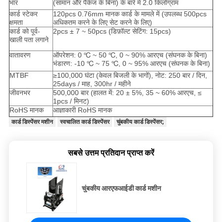
भार
(सामान और पैकेज के बिना) के बारे में 2.0 किलोग्राम
कार्ड स्टेकर
120pcs 0.76mm मानक कार्ड के मामले में (उपलब्ध 500pcs
क्षमता
अधिकतम करने के लिए सेट करने के लिए)
कार्ड को पूर्व-
2pcs ± 7 ~ 50pcs (डिफ़ॉल्ट सेटिंग: 15pcs)
खाली पता लगाने
वातावरण
ऑपरेशन: 0 ℃ ~ 50 ℃, 0 ~ 90% आरएच (संघनक के बिना)
भंडारण: -10 ℃ ~ 75 ℃, 0 ~ 95% आरएच (संघनक के बिना)
MTBF
≥100,000 घंटा (केवल बिजली के भागों), नोट: 250 बार / दिन,
25days / माह, 300hr / महीने
जीवनभर
500,000 बार (हालत में: 20 ± 5%, 35 ~ 60% आरएच, ≤
1pcs / मिनट)
RoHS मानक
आज्ञाकारी RoHS मानक
कार्ड डिस्पेंसर मशीन
स्वचालित कार्ड डिस्पेंसर
चुंबकीय कार्ड डिस्पेंसर;
सबसे उत्तम प्रतिदान प्राप्त करें
चुंबकीय आरएफआईडी कार्ड मशीन