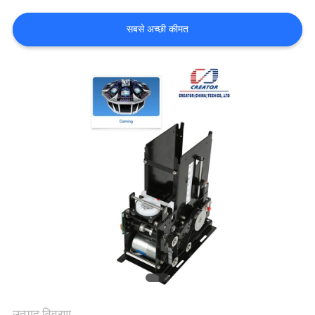
गुणवत्ता
सबसे अच्छी कीमत
नियंत्रण
संपर्क
करें
एक
उद्धरण
की
विनती
करे
साइटमैप
उत्पाद विवरण