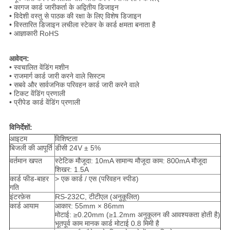
• कागज कार्ड जारीकर्ता के अद्वितीय डिजाइन
• विदेशी वस्तु से पाठक की रक्षा के लिए विशेष डिजाइन
• विस्तारित डिजाइन लचीला स्टेकर के कार्ड क्षमता बनाता है
• आज्ञाकारी RoHS
आवेदन:
• स्वचालित वेंडिंग मशीन
• राजमार्ग कार्ड जारी करने वाले सिस्टम
• सबवे और सार्वजनिक परिवहन कार्ड जारी करने वाले
• टिकट वेंडिंग प्रणाली
• प्रीपेड कार्ड वेंडिंग प्रणाली
विनिर्देशों:
आइटम
विशिष्टता
बिजली की आपूर्ति
डीसी 24V ± 5%
वर्तमान खपत
स्टेटिक मौजूदा: 10mA सामान्य मौजूदा काम: 800mA मौजूदा
शिखर: 1.5A
कार्ड फीड-बाहर
> एक कार्ड / एस (परिवहन स्पीड)
गति
इंटरफ़ेस
RS-232C, टीटीएल (अनुकूलित)
कार्ड आयाम
आकार: 55mm × 86mm
मोटाई: ≥0.20mm (≥1.2mm अनुकूलन की आवश्यकता होती है)
भूतपूर्व काम मानक कार्ड मोटाई 0.8 मिमी है