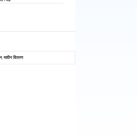
0 / माह
ीन
मशीन वितरण
,