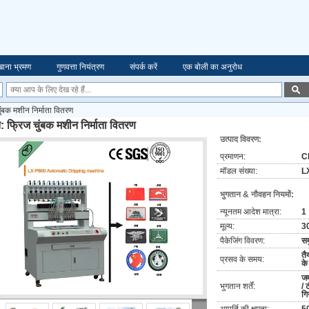
ाना भ्रमण
गुणवत्ता नियंत्रण
संपर्क करें
एक बोली का अनुरोध
ुंबक मशीन निर्माता वितरण
: फ्रिज चुंबक मशीन निर्माता वितरण
उत्पाद विवरण:
प्रमाणन:
C
मॉडल संख्या:
L
भुगतान & नौवहन नियमों:
न्यूनतम आदेश मात्रा:
1
मूल्य:
3
पैकेजिंग विवरण:
सम
तै
प्रसव के समय:
के
जम
भुगतान शर्तें:
/ 
गि