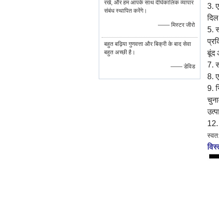
रखें, और हम आपके साथ दीर्घकालिक व्यापार
3. 
संबंध स्थापित करेंगे।
दिल
—— मिस्टर जीरो
5. 
प्र
बहुत बढ़िया गुणवत्ता और बिक्री के बाद सेवा
बहुत अच्छी है।
बूं
7. 
—— डेविड
8. ए
9. 
चुन
उत्प
12.
स्वत
विस्