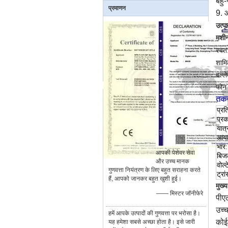
बहु-
प्रमाणन
9. 
उत्प
मशी
स्वत
शामि
बल्ल
फोन 
तकन
प्रत
प्रक
यात्
आया
भार:
आपकी पेशेवर सेवा
बिज
और उच्च मानक
वोल्
गुणवत्ता नियंत्रण के लिए बहुत सराहना करते
ट्रा
हैं, आपको जानकर बहुत खुशी हुई।
मुख्
—— मिस्टर जॉनीफेरे
पीएल
उच्च
हमें आपके उत्पादों की गुणवत्ता पर भरोसा है।
कोई
यह हमेशा सबसे अच्छा होता है। इसे जारी