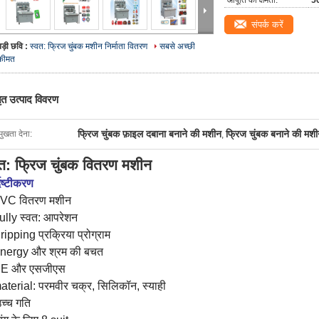
आपूर्ति की क्षमता:
50
संपर्क करें
बड़ी छवि :
स्वत: फ्रिज चुंबक मशीन निर्माता वितरण
सबसे अच्छी
कीमत
तृत उत्पाद विवरण
फ्रिज चुंबक फ़ाइल दबाना बनाने की मशीन
फ्रिज चुंबक बनाने की मश
मुखता देना:
,
वत: फ्रिज चुंबक वितरण मशीन
दिष्टीकरण
VC वितरण मशीन
ully स्वत: आपरेशन
ipping प्रक्रिया प्रोग्राम
nergy और श्रम की बचत
CE और एसजीएस
aterial: परमवीर चक्र, सिलिकॉन, स्याही
उच्च गति