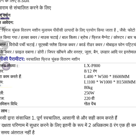
रंग के लिए 8.suit
आराम से संचालित करने के लिए
ाद वर्णन
न आवेदन:
,
: फ्रिज चुंबक वितरण मशीन मुलायम पीवीसी उत्पादों के लिए प्रयोग किया जाता है
जैसे: फोटो 
ल किया गया / हल्का कवर / माउस चटाई / बाल क्लिप / ब्रोच / फ्रिज मैग्नेट / कोस्टर / बा
ेबाज / विरोधी पर्ची चटाई / यूएसबी फ्लैश डिस्क कवर / कार्ड रीडर कवर / मोबाइल फोन पट्टि
के कवर / फ़ाइल दबाना / डोरी / जिपर खींचने और
वस्त्र, जूता, बैग, उपहार आदि पर इस्तेमा
ीकी पैरामीटर:
स्वचालित फ्रिज चुंबक वितरण मशीन
िरूप संख्या।:
LX-P800
ार:
8/12 रंग
रा काम करते हैं:
L400 * W500 * H600MM
म:
L1100 * W1000 * H1500MM
80kg
ली:
250W
टेज:
220
वी
ंसमिशन विधि:
गोल पेंच
य लाभ :
सी द्वारा संसाधित 1. पूर्ण स्वचालित, आसानी से और सही काम करते हैं
 दक्षता परिणाम में सुधार करने के लिए इतनी के रूप में 2 अधिकतम 8 रंग एक ही सम
 समय अंतराल नहीं है