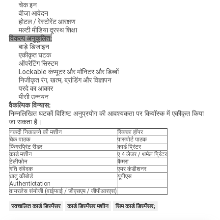
चेक इन
वीजा आवेदन
होटल / रेस्टोरेंट आरक्षण
मल्टी मीडिया दूरस्थ शिक्षा
विकल्प अनुकूलित:
बाड़े डिजाइन
एकीकृत घटक
ऑपरेटिंग सिस्टम
Lockable कंप्यूटर और मॉनिटर और डिब्बों
निजीकृत रंग, खत्म, ब्रांडिंग और विज्ञापन
परदे का आकार
पीसी उन्नयन
वैकल्पिक विन्यास:
निम्नलिखित घटकों विशिष्ट अनुप्रयोग की आवश्यकता पर कियॉस्क में एकीकृत किया
जा सकता है।
नकदी निकालने की मशीन
सिक्का हॉपर
चेक पाठक
पासपोर्ट पाठक
फिंगरप्रिंट रीडर
कार्ड प्रिंटर
कार्ड मशीन
ए 4 लेजर / थर्मल प्रिंटर
टेलीफोन
कैमरा
गति संवेदक
एयर कंडीशनर
धातु कीबोर्ड
यूपीएस
Authentictation
वायरलेस संयोजी (वाईफाई / जीएसएम / जीपीआरएस)
स्वचालित कार्ड डिस्पेंसर
कार्ड डिस्पेंसर मशीन
सिम कार्ड डिस्पेंसर;