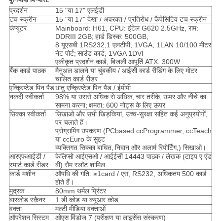
प्रदर्शन
15 "या 17" एलईडी
PRIVACY
टच स्क्रीन
15 "या 17" देखा / अवरक्त / प्रतिरोध / कैपेसिटिव टच स्क्रीन
कंप्यूटर
Mainboard: H61, CPU: इंटेल G620 2.5GHz, राम:
POLICY
DDRIII 2GB;
हार्ड डिस्क: 500GB,
8 यूएसबी 1RS232,1 एलटीपी, 1VGA, 1LAN 10/100 मीटर
नेट पोर्ट;
साउंड कार्ड, 1VGA 1DVI
एकीकृत प्रदर्शन कार्ड, बिजली आपूर्ति ATX: 300W
बैंक कार्ड पाठक
मैनुअल डालने या चुंबकीय / आईसी कार्ड रीडिंग के लिए मोटर
चालित कार्ड रीडर
एन्क्रिप्टेड पिन पैड
धातु एन्क्रिप्टेड पिन पैड / ईपीपी
नकदी स्वीकर्ता
98% या उससे अधिक से अधिक;
चार तरीके;
ऊपर और नीचे का
सामना करना;
क्षमता: 600 नोट्स के लिए ऊपर
सिक्का स्वीकर्ता
सिखाओ और सभी खिड़कियां, उच्च-सुरक्षा सहित कई अनुप्रयोगों,
पर चलाते हैं।
प्रोग्रामिंग उपकरण (PCbased ccProgrammer, ccTeach
या ccEuro के सुइट
व्यक्तिगत सिक्का बाधित,
निदान और अलार्म
रिपोर्टिंग,) सिखाओ।
आरएफआईडी /
केलिप्सो आईएसओ / आईईसी 14443 पाठक / लेखक (टाइप ए एंड
स्मार्ट कार्ड रीडर
बी) सैम स्लॉट शामिल
कार्ड मशीन
औषधि की गति: ≥1card / एस, RS232, अधिकतम 500 कार्ड
होते हैं।
मुद्रक
80mm थर्मल प्रिंटर
बारकोड स्कैनर
1 डी कोड या क्यूआर कोड
वक्ता
मल्टी मीडिया वक्ताओं
ऑपरेशन सिस्टम
ओएस विंडोज 7 (परीक्षण या लाइसेंस संस्करण)