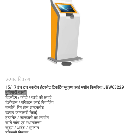
गुणवत्ता
नियंत्रण
संपर्क
करें
एक
उद्धरण
उत्पाद विवरण
की
15/17 इंच टच स्क्रीन इंटरनेट टिकटिंग मुद्रण कार्ड मशीन कियॉस्क JBW63229
बुनियादी कार्यों:
विनती
टिकटिंग / फोटो / कार्ड की छपाई
टेलीफोन / परिवहन कार्ड रिचार्जिंग
करे
तस्वीरें, रिंग टोन डाउनलोड
उत्पाद जानकारी रिहाई
इंटरनेट / जानकारी का उपयोग
खाते जांच एवं स्थानांतरण
साइटमैप
खुदरा / आदेश / भुगतान
बुनियादी विन्यास: