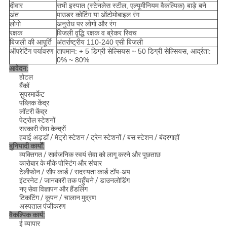
दीवार
सभी इस्पात (स्टेनलेस स्टील, एल्यूमीनियम वैकल्पिक) बाड़े बने
अंत
पाउडर कोटिंग या ऑटोमोबाइल रंग
लोगो
अनुरोध पर लोगो और रंग
रक्षक
बिजली वृद्धि रक्षक व ब्रेकर स्विच
बिजली की आपूर्ति
अंतर्राष्ट्रीय 110-240 एसी बिजली
ऑपरेटिंग पर्यावरण
तापमान: + 5 डिग्री सेल्सियस ~ 50 डिग्री सेल्सियस, आर्द्रता:
0% ~ 80%
आवेदन:
होटल
बैंकों
सुपरमार्केट
पब्लिक केंद्र
लॉटरी केंद्र
पेट्रोल स्टेशनों
सरकारी सेवा केन्द्रों
हवाई अड्डों / मेट्रो स्टेशन / ट्रेन स्टेशनों / बस स्टेशन / बंदरगाहों
बुनियादी कार्यों:
व्यक्तिगत / सार्वजनिक स्वयं सेवा को लागू करने और पूछताछ
कारोबार के मौके पोस्टिंग और संचार
टेलीफोन / सीप कार्ड / सदस्यता कार्ड टॉप-अप
इंटरनेट / जानकारी तक पहुँचने / डाउनलोडिंग
नए सेवा विज्ञापन और हैंडलिंग
टिकटिंग / कूपन / चालान मुद्रण
अस्पताल पंजीकरण
वैकल्पिक कार्य:
ई व्यापार