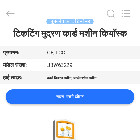
China
Card
Reader
Online
Market.
चुंबकीय कार्ड डिस्पेंसर
All
Rights
टिकटिंग मुद्रण कार्ड मशीन कियॉस्क
घर
Reserved.
उत्पादों
प्रमाणन:
CE, FCC
मॉडल संख्या:
JBW63229
हमारे
हाई लाइट:
,
कार्ड वितरण मशीन
कार्ड मशीन मशीन
बारे
में
सबसे अच्छी कीमत
कारखाना
भ्रमण