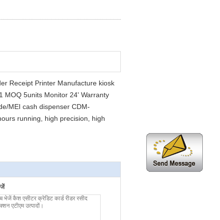
er Receipt Printer Manufacture kiosk
 MOQ 5units Monitor 24' Warranty
ode/MEI cash dispenser CDM-
urs running, high precision, high
ें