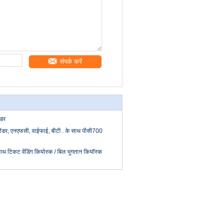
संपर्क करें
ीडर
्ड रीडर, एनएफसी, वाईफाई, बीटी . के साथ पीसी700
साथ टिकट वेंडिंग कियोस्क / बिल भुगतान कियॉस्क