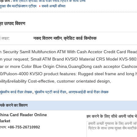
बड़ी छवि :
कैश एसीटर क्रेडिट कार्ड रीडर रसीद प्रिंटर के साथ उच्च
सुरक्षा सैम मल्टीफ़ंक्शन एटीएम
सबसे अच्छी कीमत
तृत उत्पाद विवरण
नकद वितरण मशीन
क्रेडिट कार्ड कियोस्क
ई लाइट:
,
h Security Samll Multifunction ATM With Cash Accetor Credit Card Read
n your request; Small ATM Brand KVSIO Material CRS Model KVS-9801
ar or more Color Blue Origin China,GuangDong cash acceptor Cashc
0/Puloon-4000 KVSIO product features: Rugged steel frame and long ho
ility&reliability Cost-effective, customer orientated design,
,
,
चुंबकीय कार्ड रीडर लेखक
चुंबकीय पट्टी कार्ड रीडर
आरएफआईडी कार्ड रीडर लेखक
्पर्क करने का विवरण
hina Card Reader Online
हम करने के लिए सीधे अपनी जांच भेज
arket
ूरभाष:
+86-755-26710992